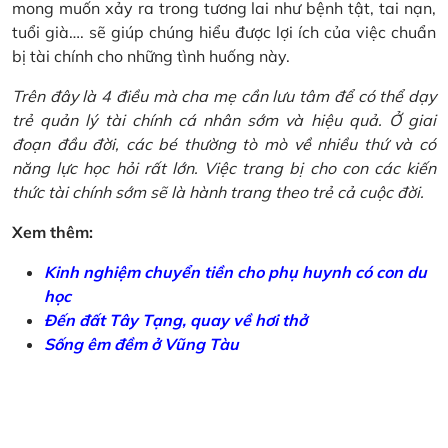
mong muốn xảy ra trong tương lai như bệnh tật, tai nạn,
tuổi già…. sẽ giúp chúng hiểu được lợi ích của việc chuẩn
bị tài chính cho những tình huống này.
Trên đây là 4 điều mà cha mẹ cần lưu tâm để có thể dạy
trẻ quản lý tài chính cá nhân sớm và hiệu quả. Ở giai
đoạn đầu đời, các bé thường tò mò về nhiều thứ và có
năng lực học hỏi rất lớn. Việc trang bị cho con các kiến
thức tài chính sớm sẽ là hành trang theo trẻ cả cuộc đời.
Xem thêm:
Kinh nghiệm chuyển tiền cho phụ huynh có con du
học
Đến đất Tây Tạng, quay về hơi thở
Sống êm đềm ở Vũng Tàu