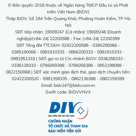
© Bản quyền 2018 thuộc về Ngân hàng TMCP Đầu tư và Phát
triển Việt Nam (BIDV)
Tháp BIDV, Số 194 Trần Quang Khải, Phường Hoàn Kiếm, TP Hà
Nội
SĐT tiếp nhận: 19009247 (Cá nhân)/ 19009248 (Doanh
nghiệp)/(+84-24) 22200588 - Fax: (+84-24) 22200399
SĐT Tổng đài TTCSKH: 02422200588 - 0385290066 -
0385190066 - 0981910333 - 0866200333 - 0981915333 -
0981951333 | SĐT gọi ra từ Chi nhánh BIDV: 0336258333 -
0336128333 - 0766069388 - 0766056388 - 0852198088 -
0822150068 | SĐT xác minh giao dịch thẻ, giao dịch chuyển tiền:
02422200520 - 0981358335 - 0862136388 - 0862159399
Email:
bidv247@bidv.com.vn
Swift code: BIDVVNVX