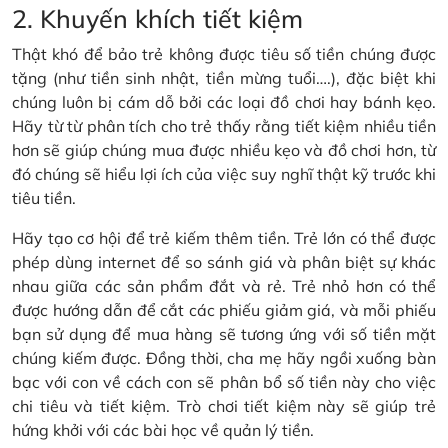
2. Khuyến khích tiết kiệm
Thật khó để bảo trẻ không được tiêu số tiền chúng được
tặng (như tiền sinh nhật, tiền mừng tuổi….), đặc biệt khi
chúng luôn bị cám dỗ bởi các loại đồ chơi hay bánh kẹo.
Hãy từ từ phân tích cho trẻ thấy rằng tiết kiệm nhiều tiền
hơn sẽ giúp chúng mua được nhiều kẹo và đồ chơi hơn, từ
đó chúng sẽ hiểu lợi ích của việc suy nghĩ thật kỹ trước khi
tiêu tiền.
Hãy tạo cơ hội để trẻ kiếm thêm tiền. Trẻ lớn có thể được
phép dùng internet để so sánh giá và phân biệt sự khác
nhau giữa các sản phẩm đắt và rẻ. Trẻ nhỏ hơn có thể
được hướng dẫn để cắt các phiếu giảm giá, và mỗi phiếu
bạn sử dụng để mua hàng sẽ tương ứng với số tiền mặt
chúng kiếm được. Đồng thời, cha mẹ hãy ngồi xuống bàn
bạc với con về cách con sẽ phân bổ số tiền này cho việc
chi tiêu và tiết kiệm. Trò chơi tiết kiệm này sẽ giúp trẻ
hứng khởi với các bài học về quản lý tiền.