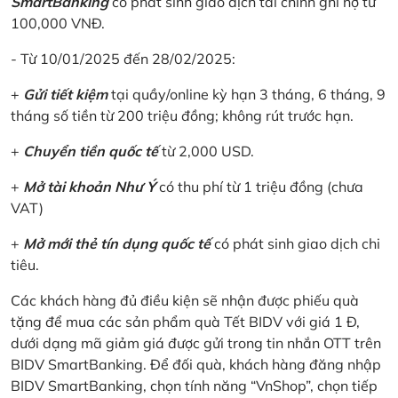
SmartBanking
có phát sinh giao dịch tài chính ghi nợ từ
100,000 VNĐ.
- Từ 10/01/2025 đến 28/02/2025:
+
Gửi tiết kiệm
tại quầy/online kỳ hạn 3 tháng, 6 tháng, 9
tháng số tiền từ 200 triệu đồng; không rút trước hạn.
+
Chuyển tiền quốc tế
từ 2,000 USD.
+
Mở tài khoản Như Ý
có thu phí từ 1 triệu đồng (chưa
VAT)
+
Mở mới thẻ tín dụng quốc tế
có phát sinh giao dịch chi
tiêu.
Các khách hàng đủ điều kiện sẽ nhận được phiếu quà
tặng để mua các sản phẩm quà Tết BIDV với giá 1 Đ,
dưới dạng mã giảm giá được gửi trong tin nhắn OTT trên
BIDV SmartBanking. Để đối quà, khách hàng đăng nhập
BIDV SmartBanking, chọn tính năng “VnShop”, chọn tiếp