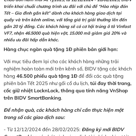
triển khai chuỗi chương trình ưu đãi với chủ đề “Hòa nhịp đón
Tết – Gia đình gắn kết” dành cho khách hàng giao dịch tại
quầy và trên kênh online, với tổng giá trị giải thưởng lên đến
gần 20 tỷ đồng. Các khách hàng sẽ có cơ hội trúng ô tô Vinfast
VF7, nhận 46.5000 quà hiện vật, 15.000 mã giảm giá 20% và
nhiều ưu đãi hấp dẫn khác.
Hàng chục ngàn quà tặng 1Đ phiên bản giới hạn:
Với mục tiêu đem lại cho các khách hàng những trải
nghiệm hoàn toàn mới trên kênh số, BIDV tặng các khách
hàng
46.500 phiếu quà tặng 1Đ
để đổi các quà tặng
phiên bản Tết 2025 như gối cổ du lịch,
túi đay thời trang,
cốc giữ nhiệt LocknLock, thông qua tính năng VnShop
trên BIDV SmartBanking
.
Để nhận quà, các khách hàng chỉ cần thực hiện một
trong số các giao dịch sau:
- Từ 12/12/2024 đến 28/02/2025:
Đăng ký mới BIDV