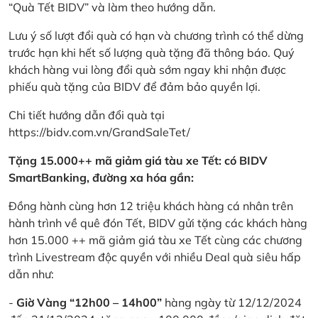
“Quà Tết BIDV” và làm theo hướng dẫn.
Lưu ý số lượt đổi quà có hạn và chương trình có thể dừng
trước hạn khi hết số lượng quà tặng đã thông báo. Quý
khách hàng vui lòng đổi quà sớm ngay khi nhận được
phiếu quà tặng của BIDV để đảm bảo quyền lợi.
Chi tiết hướng dẫn đổi quà tại
https://bidv.com.vn/GrandSaleTet/
Tặng 15.000++ mã giảm giá tàu xe Tết: có BIDV
SmartBanking, đường xa hóa gần:
Đồng hành cùng hơn 12 triệu khách hàng cá nhân trên
hành trình về quê đón Tết, BIDV gửi tặng các khách hàng
hơn 15.000 ++ mã giảm giá tàu xe Tết cùng các chương
trình Livestream độc quyền với nhiều Deal quà siêu hấp
dẫn như:
-
Giờ Vàng “12h00 – 14h00”
hàng ngày từ 12/12/2024