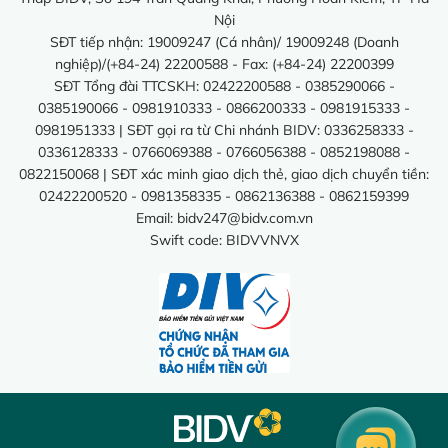
Nội
SĐT tiếp nhận: 19009247 (Cá nhân)/ 19009248 (Doanh
nghiệp)/(+84-24) 22200588 - Fax: (+84-24) 22200399
SĐT Tổng đài TTCSKH: 02422200588 - 0385290066 -
0385190066 - 0981910333 - 0866200333 - 0981915333 -
0981951333 | SĐT gọi ra từ Chi nhánh BIDV: 0336258333 -
0336128333 - 0766069388 - 0766056388 - 0852198088 -
0822150068 | SĐT xác minh giao dịch thẻ, giao dịch chuyển tiền:
02422200520 - 0981358335 - 0862136388 - 0862159399
Email:
bidv247@bidv.com.vn
Swift code: BIDVVNVX