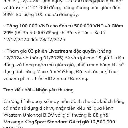
đến 31/12/2024: tặng ngay 100.000 đồng/giao dịch đặt
vé tàu/xe từ 101.000 đồng, tương đương mức giảm đến
99%. Số lượng 100 mã ưu đãi/ngày.
-
Tặng 100.000 VND cho đơn từ 500.000 VND
và
Giảm
20%
(tối đa 50.000 đồng) khi đặt vé Tàu – Xe từ
12/12/2024 đến 28/02/2025.
- Tham gia
03 phiên Livestream độc quyền
(tháng
12/2024 và tháng 01/2025) để săn Iphone 16 giá 1 triệu
đồng, và hàng ngàn mã giảm giá, phiếu mua hàng khi sử
dụng tính năng Mua sắm VnShop, Đặt vé tàu, xe, Taxi,
vé xem phim… trên BIDV SmartBanking.
Trao kiều hối – Nhận yêu thương
Chương trình quay số may mắn dành cho các khách hàng
cá nhân sử dụng dịch vụ nhận tiền kiều hối qua kênh
Western Union tại BIDV với giải thưởng là
08 ghế
Massage KingSport Standard G4 trị giá 12,500,000