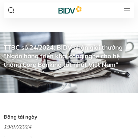
TTBC số 24/2024: BIDV nhận giải thưởng
“Ngân hàng triển khai công nghệ cho hệ
thống Core Banking tốt nhất Việt Nam”
Đăng tải ngày
19/07/2024