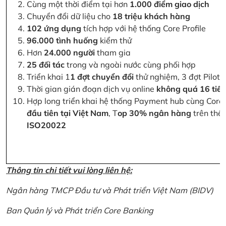
Cùng một thời điểm tại hơn
1.000 điểm giao dịch
Chuyển đổi dữ liệu cho
18 triệu khách hàng
102 ứng dụng
tích hợp với hệ thống Core Profile
96.000 tình huống
kiểm thử
Hơn
24.000 người
tham gia
25 đối tác
trong và ngoài nước cùng phối hợp
Triển khai 1
1 đợt chuyển đổi
thử nghiệm, 3 đợt Pilot 
Thời gian gián đoạn dịch vụ online
không quá 16 tiế
Hợp long triển khai hệ thống Payment hub cùng Core 
đầu tiên tại Việt Nam
, T
op 30% ngân hàng
trên thế 
ISO20022
Thông tin chi tiết vui lòng liên hệ:
Ngân hàng TMCP Đầu tư và Phát triển Việt Nam (BIDV)
Ban Quản lý và Phát triển Core Banking