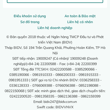
Điều khoản sử dụng
An toàn & Bảo mật
Sơ đồ trang
Liên hệ cá nhân
Liên hệ doanh nghiệp
© Bản quyền 2018 thuộc về Ngân hàng TMCP Đầu tư và Phát
triển Việt Nam (BIDV)
Tháp BIDV, Số 194 Trần Quang Khải, Phường Hoàn Kiếm, TP Hà
Nội
SĐT tiếp nhận: 19009247 (Cá nhân)/ 19009248 (Doanh
nghiệp)/(+84-24) 22200588 - Fax: (+84-24) 22200399
SĐT Tổng đài TTCSKH: 02422200588 - 0385290066 -
0385190066 - 0981910333 - 0866200333 - 0981915333 -
0981951333 | SĐT gọi ra từ Chi nhánh BIDV: 0336258333 -
0336128333 - 0766069388 - 0766056388 - 0852198088 -
0822150068 | SĐT xác minh giao dịch thẻ, giao dịch chuyển tiền:
02422200520 - 0981358335 - 0862136388 - 0862159399
Email:
bidv247@bidv.com.vn
Swift code: BIDVVNVX