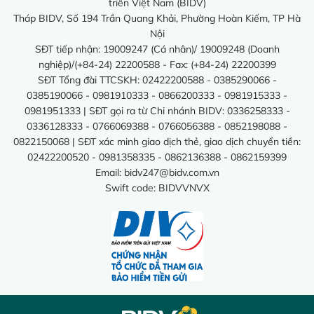
triển Việt Nam (BIDV)
Tháp BIDV, Số 194 Trần Quang Khải, Phường Hoàn Kiếm, TP Hà
Nội
SĐT tiếp nhận: 19009247 (Cá nhân)/ 19009248 (Doanh
nghiệp)/(+84-24) 22200588 - Fax: (+84-24) 22200399
SĐT Tổng đài TTCSKH: 02422200588 - 0385290066 -
0385190066 - 0981910333 - 0866200333 - 0981915333 -
0981951333 | SĐT gọi ra từ Chi nhánh BIDV: 0336258333 -
0336128333 - 0766069388 - 0766056388 - 0852198088 -
0822150068 | SĐT xác minh giao dịch thẻ, giao dịch chuyển tiền:
02422200520 - 0981358335 - 0862136388 - 0862159399
Email:
bidv247@bidv.com.vn
Swift code: BIDVVNVX