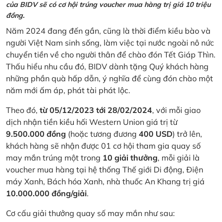
của BIDV sẽ có cơ hội trúng voucher mua hàng trị giá 10 triệu
đồng.
Năm 2024 đang đến gần, cũng là thời điểm kiều bào và
người Việt Nam sinh sống, làm việc tại nước ngoài nô nức
chuyển tiền về cho người thân để chào đón Tết Giáp Thìn.
Thấu hiểu nhu cầu đó, BIDV dành tặng Quý khách hàng
những phần quà hấp dẫn, ý nghĩa để cùng đón chào một
năm mới ấm áp, phát tài phát lộc.
Theo đó,
từ 05/12/2023 tới 28/02/2024
, với mỗi giao
dịch nhận tiền kiều hối Western Union giá trị từ
9.500.000 đồng
(hoặc tương đương
400 USD
) trở lên,
khách hàng sẽ nhận được 01 cơ hội tham gia quay số
may mắn trúng một trong
10 giải thưởng
, mỗi giải là
voucher mua hàng tại hệ thống Thế giới Di động, Điện
máy Xanh, Bách hóa Xanh, nhà thuốc An Khang trị giá
10.000.000 đồng/giải
.
Cơ cấu giải thưởng quay số may mắn như sau: