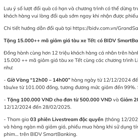
Lưu ý số lượt đổi quà có hạn và chương trình có thể dừng t
khách hàng vui lòng đổi quà sớm ngay khi nhận được phiế
Chi tiết hướng dẫn đổi quà tại
https://bidv.com.vn/GrandSa
Tặng 15.000++ mã giảm giá tàu xe Tết: có BIDV SmartBa
Đồng hành cùng hơn 12 triệu khách hàng cá nhân trên hành
15.000 ++ mã giảm giá tàu xe Tết cùng các chương trình L
như:
-
Giờ Vàng “12h00 – 14h00”
hàng ngày từ 12/12/2024 đến
tàu/xe từ 101.000 đồng, tương đương mức giảm đến 99%. 
-
Tặng 100.000 VND cho đơn từ 500.000 VND
và
Giảm 
12/12/2024 đến 28/02/2025.
- Tham gia
03 phiên Livestream độc quyền
(tháng 12/202
và hàng ngàn mã giảm giá, phiếu mua hàng khi sử dụng tí
phim… trên BIDV SmartBanking.