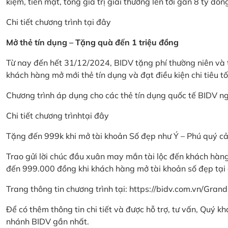
kiệm, tiền mặt, tổng giá trị giải thưởng lên tới gần 8 tỷ đồn
Chi tiết chương trình
tại đây
Mở thẻ tín dụng – Tặng quà đến 1 triệu đồng
Từ nay đến hết 31/12/2024, BIDV tặng phí thường niên và t
khách hàng mở mới thẻ tín dụng và đạt điều kiện chi tiêu tố
Chương trình áp dụng cho các thẻ tín dụng quốc tế BIDV n
Chi tiết chương trình
tại đây
Tặng đến 999k khi mở tài khoản Số đẹp như Ý – Phú quý c
Trao gửi lời chúc đầu xuân may mắn tài lộc đến khách hà
đến 999.000 đồng khi khách hàng mở tài khoản số đẹp tại
Trang thông tin chương trình tại:
https://bidv.com.vn/Grand
Để có thêm thông tin chi tiết và được hỗ trợ, tư vấn, Quý 
nhánh BIDV gần nhất.