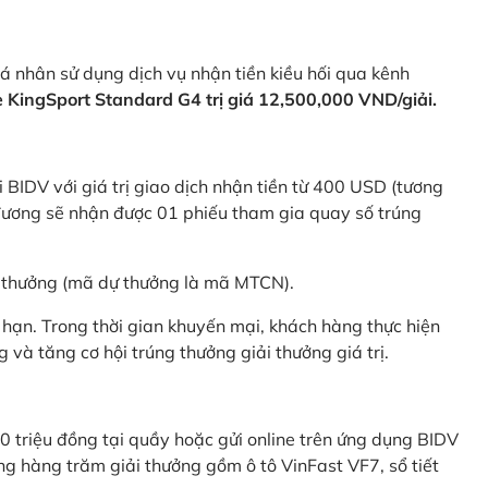
 nhân sử dụng dịch vụ nhận tiền kiều hối qua kênh
KingSport Standard G4 trị giá 12,500,000 VND/giải.
 BIDV với giá trị giao dịch nhận tiền từ 400 USD (tương
ương sẽ nhận được 01 phiếu tham gia quay số trúng
ự thưởng (mã dự thưởng là mã MTCN).
hạn. Trong thời gian khuyến mại, khách hàng thực hiện
và tăng cơ hội trúng thưởng giải thưởng giá trị.
0 triệu đồng tại quầy hoặc gửi online trên ứng dụng BIDV
g hàng trăm giải thưởng gồm ô tô VinFast VF7, sổ tiết