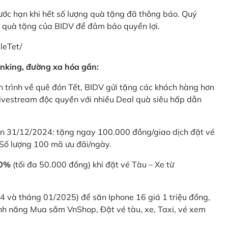
rước hạn khi hết số lượng quà tặng đã thông báo. Quý
u quà tặng của BIDV để đảm bảo quyền lợi.
leTet/
nking, đường xa hóa gần:
 trình về quê đón Tết, BIDV gửi tặng các khách hàng hơn
ivestream độc quyền với nhiều Deal quà siêu hấp dẫn
 31/12/2024: tặng ngay 100.000 đồng/giao dịch đặt vé
Số lượng 100 mã ưu đãi/ngày.
20%
(tối đa 50.000 đồng) khi đặt vé Tàu – Xe từ
4 và tháng 01/2025) để săn Iphone 16 giá 1 triệu đồng,
nh năng Mua sắm VnShop, Đặt vé tàu, xe, Taxi, vé xem