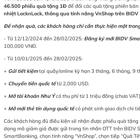
46.500 phiếu quà tặng 1Đ
để đổi các quà tặng phiên bản 
nhiệt LocknLock, thông qua tính năng VnShop trên BID
Để nhận quà, các khách hàng chỉ cần thực hiện một trong 
- Từ 12/12/2024 đến 28/02/2025:
Đăng ký mới BIDV Sma
100,000 VNĐ.
- Từ 10/01/2025 đến 28/02/2025:
+
Gửi tiết kiệm
tại quầy/online kỳ hạn 3 tháng, 6 tháng, 9 t
+
Chuyển tiền quốc tế
từ 2,000 USD.
+
Mở tài khoản Như Ý
có thu phí từ 1 triệu đồng (chưa VAT
+
Mở mới thẻ tín dụng quốc tế
có phát sinh giao dịch chi ti
Các khách hàng đủ điều kiện sẽ nhận được phiếu quà tặng 
dạng mã giảm giá được gửi trong tin nhắn OTT trên BIDV
SmartBanking, chọn tính năng “VnShop”, chọn tiếp “Quà Tế