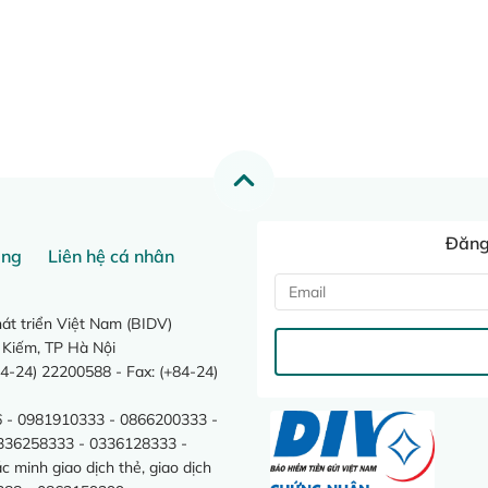
Đăng 
ang
Liên hệ cá nhân
t triển Việt Nam (BIDV)
 Kiếm, TP Hà Nội
4-24) 22200588 - Fax: (+84-24)
 - 0981910333 - 0866200333 -
0336258333 - 0336128333 -
minh giao dịch thẻ, giao dịch