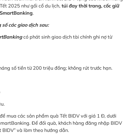
Tết 2025 như gối cổ du lịch,
túi đay thời trang, cốc giữ
V SmartBanking
.
số các giao dịch sau:
rtBanking
có phát sinh giao dịch tài chính ghi nợ từ
háng số tiền từ 200 triệu đồng; không rút trước hạn.
)
êu.
để mua các sản phẩm quà Tết BIDV với giá 1 Đ, dưới
 SmartBanking. Để đối quà, khách hàng đăng nhập BIDV
t BIDV” và làm theo hướng dẫn.