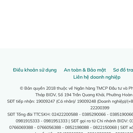
Điều khoản sử dụng
An toàn & Bảo mật
Sơ đồ tr
Liên hệ doanh nghiệp
© Bản quyền 2018 thuộc về Ngân hàng TMCP Đầu tư và Phá
Tháp BIDV, Số 194 Trần Quang Khải, Phường Hoàn
SĐT tiếp nhận: 19009247 (Cá nhân)/ 19009248 (Doanh nghiệp)/(+8
22200399
SĐT Tổng đài TTCSKH: 02422200588 - 0385290066 - 0385190066
0981915333 - 0981951333 | SĐT gọi ra từ Chi nhánh BIDV: 
0766069388 - 0766056388 - 0852198088 - 0822150068 | SĐT xác 