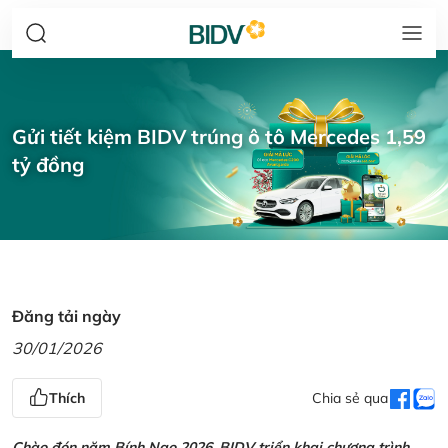
Gửi tiết kiệm BIDV trúng ô tô Mercedes 1,59
tỷ đồng
Đăng tải ngày
30/01/2026
Thích
Chia sẻ qua
Chào đón năm Bính Ngọ 2026, BIDV triển khai chương trình