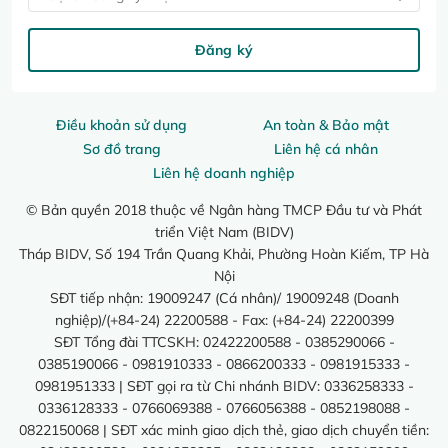
Đăng ký
Điều khoản sử dụng
An toàn & Bảo mật
Sơ đồ trang
Liên hệ cá nhân
Liên hệ doanh nghiệp
© Bản quyền 2018 thuộc về Ngân hàng TMCP Đầu tư và Phát
triển Việt Nam (BIDV)
Tháp BIDV, Số 194 Trần Quang Khải, Phường Hoàn Kiếm, TP Hà
Nội
SĐT tiếp nhận: 19009247 (Cá nhân)/ 19009248 (Doanh
nghiệp)/(+84-24) 22200588 - Fax: (+84-24) 22200399
SĐT Tổng đài TTCSKH: 02422200588 - 0385290066 -
0385190066 - 0981910333 - 0866200333 - 0981915333 -
0981951333 | SĐT gọi ra từ Chi nhánh BIDV: 0336258333 -
0336128333 - 0766069388 - 0766056388 - 0852198088 -
0822150068 | SĐT xác minh giao dịch thẻ, giao dịch chuyển tiền: