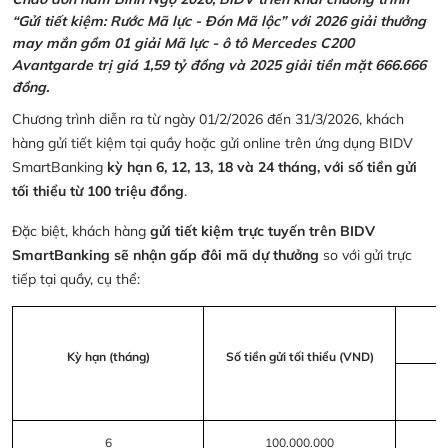
“Gửi tiết kiệm: Rước Mã lực - Đón Mã lộc” với 2026 giải thưởng
may mắn gồm 01 giải Mã lực - ô tô Mercedes C200
Avantgarde trị giá 1,59 tỷ đồng và 2025 giải tiền mặt 666.666
đồng.
Chương trình diễn ra từ ngày 01/2/2026 đến 31/3/2026, khách
hàng gửi tiết kiệm tại quầy hoặc gửi online trên ứng dụng BIDV
SmartBanking
kỳ hạn 6, 12, 13, 18 và 24 tháng, với số tiền gửi
tối thiểu từ 100 triệu đồng
.
Đặc biệt, khách hàng
gửi tiết kiệm trực tuyến trên BIDV
SmartBanking sẽ nhận gấp đôi mã dự thưởng
so với gửi trực
tiếp tại quầy, cụ thể:
Kỳ hạn (tháng)
Số tiền gửi tối thiểu (VND)
6
100.000.000