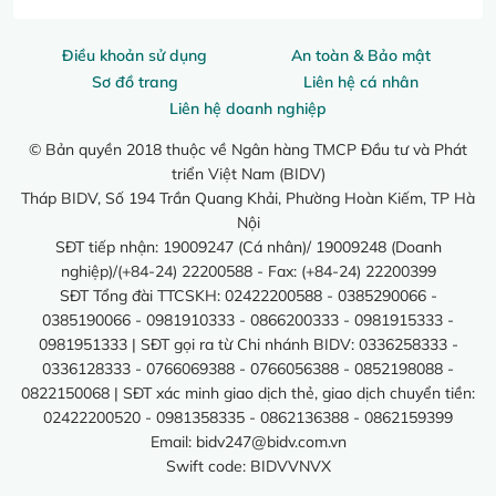
Điều khoản sử dụng
An toàn & Bảo mật
Sơ đồ trang
Liên hệ cá nhân
Liên hệ doanh nghiệp
© Bản quyền 2018 thuộc về Ngân hàng TMCP Đầu tư và Phát
triển Việt Nam (BIDV)
Tháp BIDV, Số 194 Trần Quang Khải, Phường Hoàn Kiếm, TP Hà
Nội
SĐT tiếp nhận: 19009247 (Cá nhân)/ 19009248 (Doanh
nghiệp)/(+84-24) 22200588 - Fax: (+84-24) 22200399
SĐT Tổng đài TTCSKH: 02422200588 - 0385290066 -
0385190066 - 0981910333 - 0866200333 - 0981915333 -
0981951333 | SĐT gọi ra từ Chi nhánh BIDV: 0336258333 -
0336128333 - 0766069388 - 0766056388 - 0852198088 -
0822150068 | SĐT xác minh giao dịch thẻ, giao dịch chuyển tiền:
02422200520 - 0981358335 - 0862136388 - 0862159399
Email:
bidv247@bidv.com.vn
Swift code: BIDVVNVX