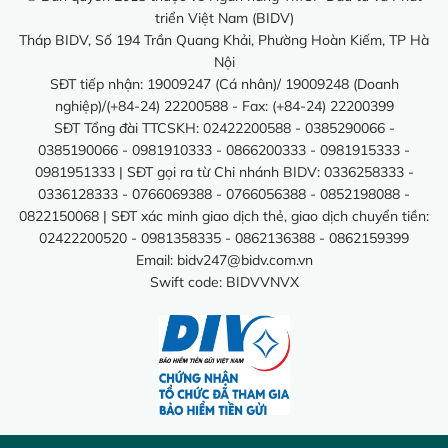
triển Việt Nam (BIDV)
Tháp BIDV, Số 194 Trần Quang Khải, Phường Hoàn Kiếm, TP Hà
Nội
SĐT tiếp nhận: 19009247 (Cá nhân)/ 19009248 (Doanh
nghiệp)/(+84-24) 22200588 - Fax: (+84-24) 22200399
SĐT Tổng đài TTCSKH: 02422200588 - 0385290066 -
0385190066 - 0981910333 - 0866200333 - 0981915333 -
0981951333 | SĐT gọi ra từ Chi nhánh BIDV: 0336258333 -
0336128333 - 0766069388 - 0766056388 - 0852198088 -
0822150068 | SĐT xác minh giao dịch thẻ, giao dịch chuyển tiền:
02422200520 - 0981358335 - 0862136388 - 0862159399
Email:
bidv247@bidv.com.vn
Swift code: BIDVVNVX