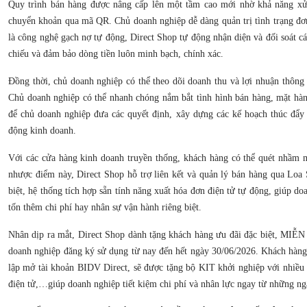
Quy trình bán hàng được nâng cấp lên một tầm cao mới nhờ khả năng xử 
chuyển khoản qua mã QR. Chủ doanh nghiệp dễ dàng quản trị tình trạng đơ
là công nghệ gạch nợ tự động, Direct Shop tự động nhận diện và đối soát cá
chiếu và đảm bảo dòng tiền luôn minh bạch, chính xác.
Đồng thời, chủ doanh nghiệp có thể theo dõi doanh thu và lợi nhuận thông 
Chủ doanh nghiệp có thể nhanh chóng nắm bắt tình hình bán hàng, mặt hà
để chủ doanh nghiệp đưa các quyết định, xây dựng các kế hoạch thúc đẩy 
động kinh doanh.
Với các cửa hàng kinh doanh truyền thống, khách hàng có thể quét nhầm 
nhược điểm này, Direct Shop hỗ trợ liên kết và quản lý bán hàng qua Loa
biệt, hệ thống tích hợp sẵn tính năng xuất hóa đơn điện tử tự động, giúp d
tốn thêm chi phí hay nhân sự vận hành riêng biệt.
Nhân dịp ra mắt, Direct Shop dành tặng khách hàng ưu đãi đặc biệt, MI
doanh nghiệp đăng ký sử dụng từ nay đến hết ngày 30/06/2026. Khách hàng
lập mở tài khoản BIDV Direct, sẽ được tặng bộ KIT khởi nghiệp với nhiều 
điện tử,…giúp doanh nghiệp tiết kiệm chi phí và nhân lực ngay từ những ng