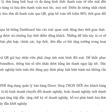
lý đơn hàng linh hoạt và đa dạng hình thức thanh toán từ tiền mặt đến
n hàng và hóa đơn thanh toán mọi lúc, mọi nơi. Điểm ấn tượng nhất chính
c hóa đơn đã thanh toán qua QR, giúp kế toán tiết kiệm 80% thời gian đối
qua hệ thống Dashboard báo cáo trực quan sinh động theo thời gian thực.
ng được ưa chuộng hay thời điểm đông khách. Những dữ liệu này là cơ sở
bán phù hợp, chính xác, kịp thời, đón đầu cơ hội tăng trưởng trong hoạt
mã QR giả hay nhân viên phải chụp ảnh màn hình đối soát. Để khắc phục
 Soundbox, thông báo số tiền nhận được bằng âm thanh ngay lập tức. Đặc
oanh nghiệp luôn tuân thủ đúng quy định pháp luật hiện hành mà không cần
ỄN PHÍ ứng dụng quản lý bán hàng Direct Shop TRỌN ĐỜI cho khách hàng
 là hộ kinh doanh chuyển đổi doanh nghiệp, hoặc doanh nghiệp mới thành
quà tặng hấp dẫn: tặng chữ ký số doanh nghiệp, hỗ trợ phát hành hóa đơn
ày đầu khởi nghiệp.