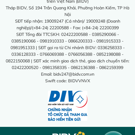
triển Việt Nam (BIDV)
Tháp BIDV, Số 194 Trần Quang Khải, Phường Hoàn Kiếm, TP Hà
Nội
SĐT tiếp nhận: 19009247 (Cá nhân)/ 19009248 (Doanh
nghiệp)/(+84-24) 22200588 - Fax: (+84-24) 22200399
SĐT Tổng đài TTCSKH: 02422200588 - 0385290066 -
0385190066 - 0981910333 - 0866200333 - 0981915333 -
0981951333 | SĐT gọi ra từ Chi nhánh BIDV: 0336258333 -
0336128333 - 0766069388 - 0766056388 - 0852198088 -
0822150068 | SĐT xác minh giao dịch thẻ, giao dịch chuyển tiền:
02422200520 - 0981358335 - 0862136388 - 0862159399
Email:
bidv247@bidv.com.vn
Swift code: BIDVVNVX