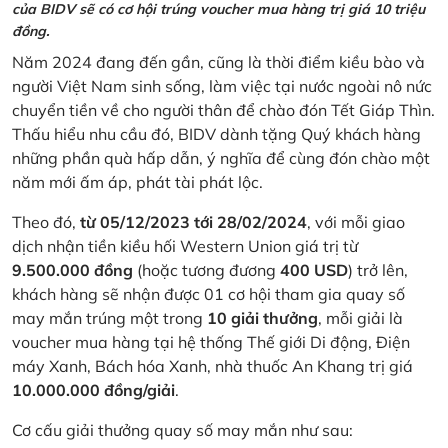
của BIDV sẽ có cơ hội trúng voucher mua hàng trị giá 10 triệu
đồng.
Năm 2024 đang đến gần, cũng là thời điểm kiều bào và
người Việt Nam sinh sống, làm việc tại nước ngoài nô nức
chuyển tiền về cho người thân để chào đón Tết Giáp Thìn.
Thấu hiểu nhu cầu đó, BIDV dành tặng Quý khách hàng
những phần quà hấp dẫn, ý nghĩa để cùng đón chào một
năm mới ấm áp, phát tài phát lộc.
Theo đó,
từ 05/12/2023 tới 28/02/2024
, với mỗi giao
dịch nhận tiền kiều hối Western Union giá trị từ
9.500.000 đồng
(hoặc tương đương
400 USD
) trở lên,
khách hàng sẽ nhận được 01 cơ hội tham gia quay số
may mắn trúng một trong
10 giải thưởng
, mỗi giải là
voucher mua hàng tại hệ thống Thế giới Di động, Điện
máy Xanh, Bách hóa Xanh, nhà thuốc An Khang trị giá
10.000.000 đồng/giải
.
Cơ cấu giải thưởng quay số may mắn như sau: