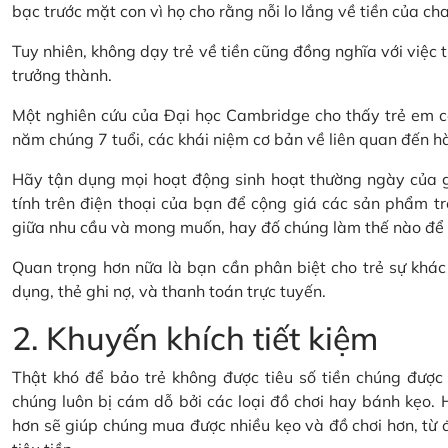
bạc trước mặt con vì họ cho rằng nỗi lo lắng về tiền của cha
Tuy nhiên, không dạy trẻ về tiền cũng đồng nghĩa với việc t
trưởng thành.
Một nghiên cứu của Đại học Cambridge cho thấy trẻ em có
năm chúng 7 tuổi, các khái niệm cơ bản về liên quan đến hành
Hãy tận dụng mọi hoạt động sinh hoạt thường ngày của gi
tính trên điện thoại của bạn để cộng giá các sản phẩm tr
giữa nhu cầu và mong muốn, hay đố chúng làm thế nào để ti
Quan trọng hơn nữa là bạn cần phân biệt cho trẻ sự khác 
dụng, thẻ ghi nợ, và thanh toán trực tuyến.
2. Khuyến khích tiết kiệm
Thật khó để bảo trẻ không được tiêu số tiền chúng được t
chúng luôn bị cám dỗ bởi các loại đồ chơi hay bánh kẹo. H
hơn sẽ giúp chúng mua được nhiều kẹo và đồ chơi hơn, từ đó