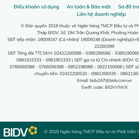
Điều khoản sử dụng
An toàn & Bảo mật
Sơ đồ tr
Liên hệ doanh nghiệp
© Bản quyền 2018 thuộc về Ngân hàng TMCP Đầu tư và Phá
Tháp BIDV, Số 194 Trần Quang Khải, Phường Hoàn
SĐT tiếp nhận: 19009247 (Cá nhân)/ 19009248 (Doanh nghiệp)/(+8
22200399
SĐT Tổng đài TTCSKH: 02422200588 - 0385290066 - 0385190066
0981915333 - 0981951333 | SĐT gọi ra từ Chi nhánh BIDV: 
0766069388 - 0766056388 - 0852198088 - 0822150068 | SĐT xác 
chuyển tiền: 02422200520 - 0981358335 - 0862136
Email:
bidv247@bidv.com.vn
Swift code: BIDVVNVX
© 2018 Ngân hàng TMCP Đầu tư và Phát triển 