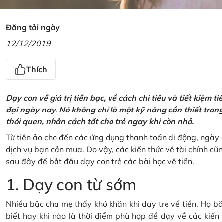
Đăng tải ngày
12/12/2019
Thích
Dạy con về giá trị tiền bạc, về cách chi tiêu và tiết kiệm 
đại ngày nay. Nó không chỉ là một kỹ năng cần thiết tro
thói quen, nhân cách tốt cho trẻ ngay khi còn nhỏ.
Từ tiền ảo cho đến các ứng dụng thanh toán di động, ngày 
dịch vụ bạn cần mua. Do vậy, các kiến thức về tài chính c
sau đây để bắt đầu dạy con trẻ các bài học về tiền.
1. Dạy con từ sớm
Nhiều bậc cha mẹ thấy khó khăn khi dạy trẻ về tiền. Họ bă
biết hay khi nào là thời điểm phù hợp để dạy về các kiến