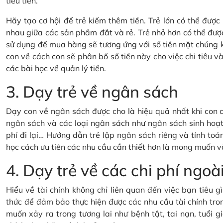
tiêu tiền.
Hãy tạo cơ hội để trẻ kiếm thêm tiền. Trẻ lớn có thể đượ
nhau giữa các sản phẩm đắt và rẻ. Trẻ nhỏ hơn có thể đượ
sử dụng để mua hàng sẽ tương ứng với số tiền mặt chúng 
con về cách con sẽ phân bổ số tiền này cho việc chi tiêu và 
các bài học về quản lý tiền.
3. Dạy trẻ về ngân sách
Dạy con về ngân sách được cho là hiệu quả nhất khi con c
ngân sách và các loại ngân sách như ngân sách sinh hoạt 
phí đi lại… Hướng dẫn trẻ lập ngân sách riêng và tính toán
học cách ưu tiên các nhu cầu cần thiết hơn là mong muốn v
4. Dạy trẻ về các chi phí ng
Hiểu về tài chính không chỉ liên quan đến việc bạn tiêu 
thức để đảm bảo thực hiện được các nhu cầu tài chính tron
muốn xảy ra trong tương lai như bệnh tật, tai nạn, tuổi gi