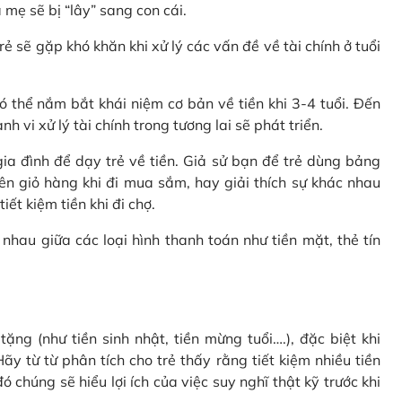
 mẹ sẽ bị “lây” sang con cái.
rẻ sẽ gặp khó khăn khi xử lý các vấn đề về tài chính ở tuổi
 thể nắm bắt khái niệm cơ bản về tiền khi 3-4 tuổi. Đến
 vi xử lý tài chính trong tương lai sẽ phát triển.
a đình để dạy trẻ về tiền. Giả sử bạn để trẻ dùng bảng
ên giỏ hàng khi đi mua sắm, hay giải thích sự khác nhau
ết kiệm tiền khi đi chợ.
nhau giữa các loại hình thanh toán như tiền mặt, thẻ tín
ặng (như tiền sinh nhật, tiền mừng tuổi….), đặc biệt khi
ãy từ từ phân tích cho trẻ thấy rằng tiết kiệm nhiều tiền
 chúng sẽ hiểu lợi ích của việc suy nghĩ thật kỹ trước khi