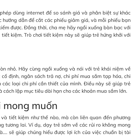
c phép dùng internet để so sánh giá và phân biệt sự khác
c hướng dẫn để cắt các phiếu giảm giá, và mỗi phiếu bạn
kiếm được. Đồng thời, cha mẹ hãy ngồi xuống bàn bạc với
tiết kiệm. Trò chơi tiết kiệm này sẽ giúp trẻ hứng khởi với
òn nhỏ. Hãy cùng ngồi xuống và nói với trẻ khái niệm về
cố định, ngân sách trả nợ, chi phí mua sắm tạp hóa, chi
 các loại chi phí cần thiết của mình. Điều này sẽ giúp trẻ
à cách lập mục tiêu dài hạn cho các khoản mua sắm lớn.
oài mong muốn
gì và tiết kiệm như thế nào, mà còn liên quan đến phương
g tương lai. Ví dụ, dạy trẻ sớm về các rủi ro không mong
à…. sẽ giúp chúng hiểu được lợi ích của việc chuẩn bị tài