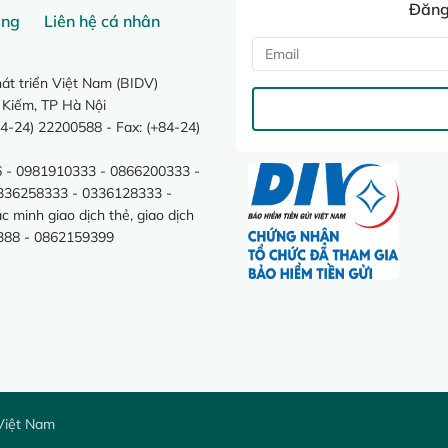
Đăng 
ang
Liên hệ cá nhân
t triển Việt Nam (BIDV)
 Kiếm, TP Hà Nội
4-24) 22200588 - Fax: (+84-24)
 - 0981910333 - 0866200333 -
0336258333 - 0336128333 -
minh giao dịch thẻ, giao dịch
388 - 0862159399
Việt Nam