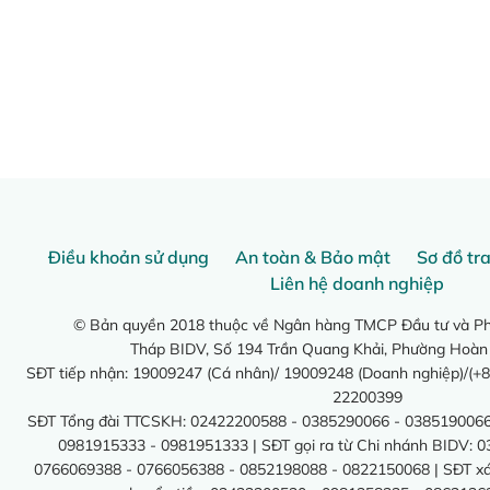
Điều khoản sử dụng
An toàn & Bảo mật
Sơ đồ tr
Liên hệ doanh nghiệp
© Bản quyền 2018 thuộc về Ngân hàng TMCP Đầu tư và Phá
Tháp BIDV, Số 194 Trần Quang Khải, Phường Hoàn
SĐT tiếp nhận: 19009247 (Cá nhân)/ 19009248 (Doanh nghiệp)/(+8
22200399
SĐT Tổng đài TTCSKH: 02422200588 - 0385290066 - 0385190066
0981915333 - 0981951333 | SĐT gọi ra từ Chi nhánh BIDV: 
0766069388 - 0766056388 - 0852198088 - 0822150068 | SĐT xác 