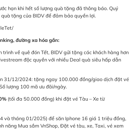
rước hạn khi hết số lượng quà tặng đã thông báo. Quý
u quà tặng của BIDV để đảm bảo quyền lợi.
leTet/
nking, đường xa hóa gần:
 trình về quê đón Tết, BIDV gửi tặng các khách hàng hơn
ivestream độc quyền với nhiều Deal quà siêu hấp dẫn
 31/12/2024: tặng ngay 100.000 đồng/giao dịch đặt vé
Số lượng 100 mã ưu đãi/ngày.
20%
(tối đa 50.000 đồng) khi đặt vé Tàu – Xe từ
4 và tháng 01/2025) để săn Iphone 16 giá 1 triệu đồng,
nh năng Mua sắm VnShop, Đặt vé tàu, xe, Taxi, vé xem