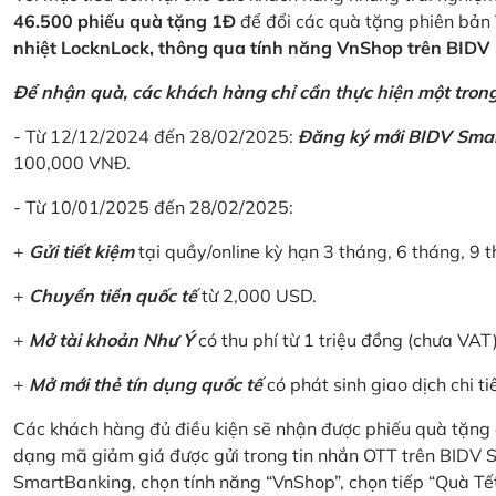
46.500 phiếu quà tặng 1Đ
để đổi các quà tặng phiên bản 
nhiệt LocknLock, thông qua tính năng VnShop trên BID
Để nhận quà, các khách hàng chỉ cần thực hiện một trong 
- Từ 12/12/2024 đến 28/02/2025:
Đăng ký mới BIDV Sma
100,000 VNĐ.
- Từ 10/01/2025 đến 28/02/2025:
+
Gửi tiết kiệm
tại quầy/online kỳ hạn 3 tháng, 6 tháng, 9 t
+
Chuyển tiền quốc tế
từ 2,000 USD.
+
Mở tài khoản Như Ý
có thu phí từ 1 triệu đồng (chưa VAT
+
Mở mới thẻ tín dụng quốc tế
có phát sinh giao dịch chi ti
Các khách hàng đủ điều kiện sẽ nhận được phiếu quà tặng 
dạng mã giảm giá được gửi trong tin nhắn OTT trên BIDV
SmartBanking, chọn tính năng “VnShop”, chọn tiếp “Quà Tế