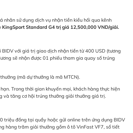
 nhân sử dụng dịch vụ nhận tiền kiều hối qua kênh
KingSport Standard G4 trị giá 12,500,000 VND/giải.
 BIDV với giá trị giao dịch nhận tiền từ 400 USD (tương
ương sẽ nhận được 01 phiếu tham gia quay số trúng
ự thưởng (mã dự thưởng là mã MTCN).
hạn. Trong thời gian khuyến mại, khách hàng thực hiện
và tăng cơ hội trúng thưởng giải thưởng giá trị.
0 triệu đồng tại quầy hoặc gửi online trên ứng dụng BIDV
g hàng trăm giải thưởng gồm ô tô VinFast VF7, sổ tiết