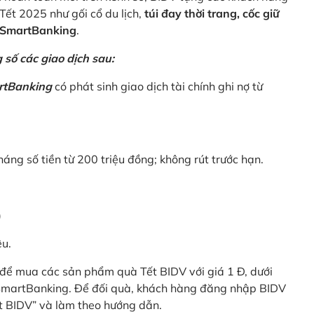
Tết 2025 như gối cổ du lịch,
túi đay thời trang, cốc giữ
V SmartBanking
.
số các giao dịch sau:
rtBanking
có phát sinh giao dịch tài chính ghi nợ từ
háng số tiền từ 200 triệu đồng; không rút trước hạn.
)
êu.
để mua các sản phẩm quà Tết BIDV với giá 1 Đ, dưới
 SmartBanking. Để đối quà, khách hàng đăng nhập BIDV
t BIDV” và làm theo hướng dẫn.