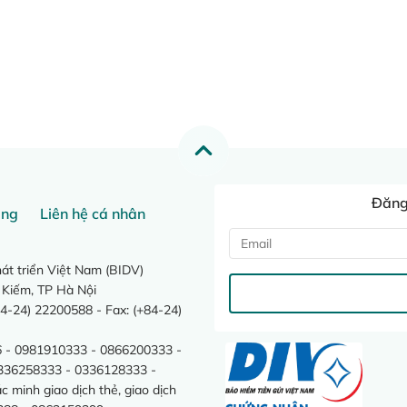
Đăng 
ang
Liên hệ cá nhân
t triển Việt Nam (BIDV)
 Kiếm, TP Hà Nội
4-24) 22200588 - Fax: (+84-24)
 - 0981910333 - 0866200333 -
0336258333 - 0336128333 -
minh giao dịch thẻ, giao dịch