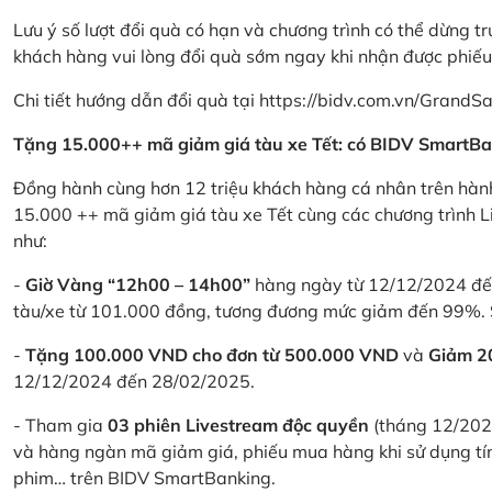
Lưu ý số lượt đổi quà có hạn và chương trình có thể dừng t
khách hàng vui lòng đổi quà sớm ngay khi nhận được phiế
Chi tiết hướng dẫn đổi quà tại
https://bidv.com.vn/GrandSa
Tặng 15.000++ mã giảm giá tàu xe Tết: có BIDV SmartBa
Đồng hành cùng hơn 12 triệu khách hàng cá nhân trên hành
15.000 ++ mã giảm giá tàu xe Tết cùng các chương trình L
như:
-
Giờ Vàng “12h00 – 14h00”
hàng ngày từ 12/12/2024 đến
tàu/xe từ 101.000 đồng, tương đương mức giảm đến 99%. 
-
Tặng 100.000 VND cho đơn từ 500.000 VND
và
Giảm 
12/12/2024 đến 28/02/2025.
- Tham gia
03 phiên Livestream độc quyền
(tháng 12/202
và hàng ngàn mã giảm giá, phiếu mua hàng khi sử dụng tí
phim… trên BIDV SmartBanking.