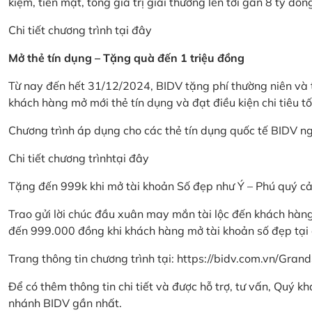
kiệm, tiền mặt, tổng giá trị giải thưởng lên tới gần 8 tỷ đồn
Chi tiết chương trình
tại đây
Mở thẻ tín dụng – Tặng quà đến 1 triệu đồng
Từ nay đến hết 31/12/2024, BIDV tặng phí thường niên và t
khách hàng mở mới thẻ tín dụng và đạt điều kiện chi tiêu tố
Chương trình áp dụng cho các thẻ tín dụng quốc tế BIDV n
Chi tiết chương trình
tại đây
Tặng đến 999k khi mở tài khoản Số đẹp như Ý – Phú quý c
Trao gửi lời chúc đầu xuân may mắn tài lộc đến khách hà
đến 999.000 đồng khi khách hàng mở tài khoản số đẹp tại
Trang thông tin chương trình tại:
https://bidv.com.vn/Grand
Để có thêm thông tin chi tiết và được hỗ trợ, tư vấn, Quý 
nhánh BIDV gần nhất.