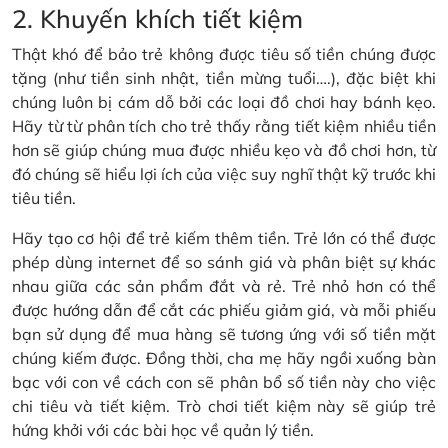
2. Khuyến khích tiết kiệm
Thật khó để bảo trẻ không được tiêu số tiền chúng được
tặng (như tiền sinh nhật, tiền mừng tuổi….), đặc biệt khi
chúng luôn bị cám dỗ bởi các loại đồ chơi hay bánh kẹo.
Hãy từ từ phân tích cho trẻ thấy rằng tiết kiệm nhiều tiền
hơn sẽ giúp chúng mua được nhiều kẹo và đồ chơi hơn, từ
đó chúng sẽ hiểu lợi ích của việc suy nghĩ thật kỹ trước khi
tiêu tiền.
Hãy tạo cơ hội để trẻ kiếm thêm tiền. Trẻ lớn có thể được
phép dùng internet để so sánh giá và phân biệt sự khác
nhau giữa các sản phẩm đắt và rẻ. Trẻ nhỏ hơn có thể
được hướng dẫn để cắt các phiếu giảm giá, và mỗi phiếu
bạn sử dụng để mua hàng sẽ tương ứng với số tiền mặt
chúng kiếm được. Đồng thời, cha mẹ hãy ngồi xuống bàn
bạc với con về cách con sẽ phân bổ số tiền này cho việc
chi tiêu và tiết kiệm. Trò chơi tiết kiệm này sẽ giúp trẻ
hứng khởi với các bài học về quản lý tiền.