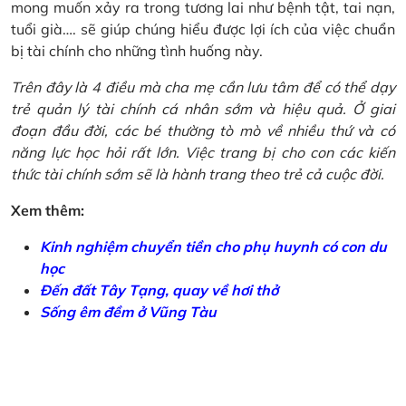
mong muốn xảy ra trong tương lai như bệnh tật, tai nạn,
tuổi già…. sẽ giúp chúng hiểu được lợi ích của việc chuẩn
bị tài chính cho những tình huống này.
Trên đây là 4 điều mà cha mẹ cần lưu tâm để có thể dạy
trẻ quản lý tài chính cá nhân sớm và hiệu quả. Ở giai
đoạn đầu đời, các bé thường tò mò về nhiều thứ và có
năng lực học hỏi rất lớn. Việc trang bị cho con các kiến
thức tài chính sớm sẽ là hành trang theo trẻ cả cuộc đời.
Xem thêm:
Kinh nghiệm chuyển tiền cho phụ huynh có con du
học
Đến đất Tây Tạng, quay về hơi thở
Sống êm đềm ở Vũng Tàu