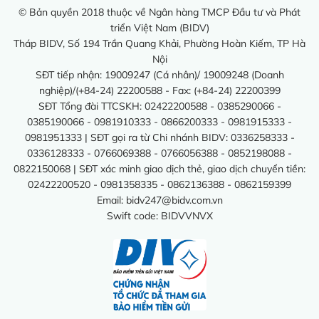
© Bản quyền 2018 thuộc về Ngân hàng TMCP Đầu tư và Phát
triển Việt Nam (BIDV)
Tháp BIDV, Số 194 Trần Quang Khải, Phường Hoàn Kiếm, TP Hà
Nội
SĐT tiếp nhận: 19009247 (Cá nhân)/ 19009248 (Doanh
nghiệp)/(+84-24) 22200588 - Fax: (+84-24) 22200399
SĐT Tổng đài TTCSKH: 02422200588 - 0385290066 -
0385190066 - 0981910333 - 0866200333 - 0981915333 -
0981951333 | SĐT gọi ra từ Chi nhánh BIDV: 0336258333 -
0336128333 - 0766069388 - 0766056388 - 0852198088 -
0822150068 | SĐT xác minh giao dịch thẻ, giao dịch chuyển tiền:
02422200520 - 0981358335 - 0862136388 - 0862159399
Email:
bidv247@bidv.com.vn
Swift code: BIDVVNVX