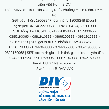
triển Việt Nam (BIDV)
Tháp BIDV, Số 194 Trần Quang Khải, Phường Hoàn Kiếm, TP Hà
Nội
SĐT tiếp nhận: 19009247 (Cá nhân)/ 19009248 (Doanh
nghiệp)/(+84-24) 22200588 - Fax: (+84-24) 22200399
SĐT Tổng đài TTCSKH: 02422200588 - 0385290066 -
0385190066 - 0981910333 - 0866200333 - 0981915333 -
0981951333 | SĐT gọi ra từ Chi nhánh BIDV: 0336258333 -
0336128333 - 0766069388 - 0766056388 - 0852198088 -
0822150068 | SĐT xác minh giao dịch thẻ, giao dịch chuyển tiền:
02422200520 - 0981358335 - 0862136388 - 0862159399
Email:
bidv247@bidv.com.vn
Swift code: BIDVVNVX