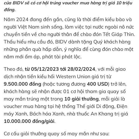
của BIDV sẽ có cơ hội trúng voucher mua hàng trị giá 10 triệu
đồng.
Năm 2024 đang đến gần, cũng là thời điểm kiều bào và
người Việt Nam sinh sống, làm việc tại nước ngoài nô nức
chuyển tiền về cho người thân để chào đón Tết Giáp Thìn.
Thấu hiểu nhu cầu đó, BIDV dành tặng Quý khách hàng
những phần quà hấp dẫn, ý nghĩa để cùng đón chào một
năm mới ấm áp, phát tài phát lộc.
Theo đó,
từ 05/12/2023 tới 28/02/2024
, với mỗi giao
dịch nhận tiền kiều hối Western Union giá trị từ
9.500.000 đồng
(hoặc tương đương
400 USD
) trở lên,
khách hàng sẽ nhận được 01 cơ hội tham gia quay số
may mắn trúng một trong
10 giải thưởng
, mỗi giải là
voucher mua hàng tại hệ thống Thế giới Di động, Điện
máy Xanh, Bách hóa Xanh, nhà thuốc An Khang trị giá
10.000.000 đồng/giải
.
Cơ cấu giải thưởng quay số may mắn như sau: