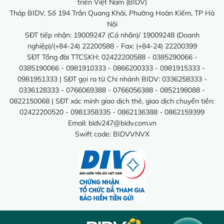
triển Việt Nam (BIDV)
Tháp BIDV, Số 194 Trần Quang Khải, Phường Hoàn Kiếm, TP Hà
Nội
SĐT tiếp nhận: 19009247 (Cá nhân)/ 19009248 (Doanh
nghiệp)/(+84-24) 22200588 - Fax: (+84-24) 22200399
SĐT Tổng đài TTCSKH: 02422200588 - 0385290066 -
0385190066 - 0981910333 - 0866200333 - 0981915333 -
0981951333 | SĐT gọi ra từ Chi nhánh BIDV: 0336258333 -
0336128333 - 0766069388 - 0766056388 - 0852198088 -
0822150068 | SĐT xác minh giao dịch thẻ, giao dịch chuyển tiền:
02422200520 - 0981358335 - 0862136388 - 0862159399
Email:
bidv247@bidv.com.vn
Swift code: BIDVVNVX