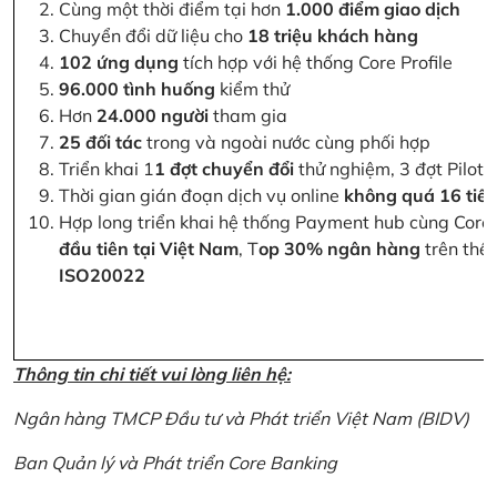
Cùng một thời điểm tại hơn
1.000 điểm giao dịch
Chuyển đổi dữ liệu cho
18 triệu khách hàng
102 ứng dụng
tích hợp với hệ thống Core Profile
96.000 tình huống
kiểm thử
Hơn
24.000 người
tham gia
25 đối tác
trong và ngoài nước cùng phối hợp
Triển khai 1
1 đợt chuyển đổi
thử nghiệm, 3 đợt Pilot 
Thời gian gián đoạn dịch vụ online
không quá 16 tiế
Hợp long triển khai hệ thống Payment hub cùng Core 
đầu tiên tại Việt Nam
, T
op 30% ngân hàng
trên thế 
ISO20022
Thông tin chi tiết vui lòng liên hệ:
Ngân hàng TMCP Đầu tư và Phát triển Việt Nam (BIDV)
Ban Quản lý và Phát triển Core Banking