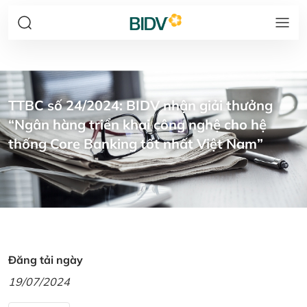
TTBC số 24/2024: BIDV nhận giải thưởng
“Ngân hàng triển khai công nghệ cho hệ
thống Core Banking tốt nhất Việt Nam”
Đăng tải ngày
19/07/2024