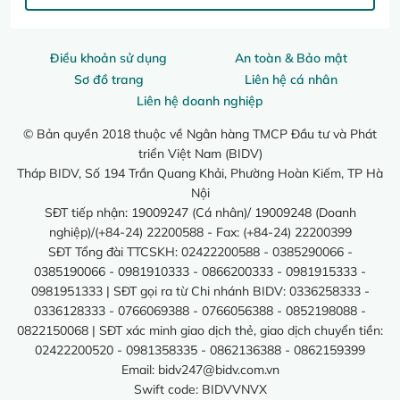
Điều khoản sử dụng
An toàn & Bảo mật
Sơ đồ trang
Liên hệ cá nhân
Liên hệ doanh nghiệp
© Bản quyền 2018 thuộc về Ngân hàng TMCP Đầu tư và Phát
triển Việt Nam (BIDV)
Tháp BIDV, Số 194 Trần Quang Khải, Phường Hoàn Kiếm, TP Hà
Nội
SĐT tiếp nhận: 19009247 (Cá nhân)/ 19009248 (Doanh
nghiệp)/(+84-24) 22200588 - Fax: (+84-24) 22200399
SĐT Tổng đài TTCSKH: 02422200588 - 0385290066 -
0385190066 - 0981910333 - 0866200333 - 0981915333 -
0981951333 | SĐT gọi ra từ Chi nhánh BIDV: 0336258333 -
0336128333 - 0766069388 - 0766056388 - 0852198088 -
0822150068 | SĐT xác minh giao dịch thẻ, giao dịch chuyển tiền:
02422200520 - 0981358335 - 0862136388 - 0862159399
Email:
bidv247@bidv.com.vn
Swift code: BIDVVNVX