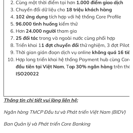
Cùng một thời điểm tại hơn
1.000 điểm giao dịch
Chuyển đổi dữ liệu cho
18 triệu khách hàng
102 ứng dụng
tích hợp với hệ thống Core Profile
96.000 tình huống
kiểm thử
Hơn
24.000 người
tham gia
25 đối tác
trong và ngoài nước cùng phối hợp
Triển khai 1
1 đợt chuyển đổi
thử nghiệm, 3 đợt Pilot 
Thời gian gián đoạn dịch vụ online
không quá 16 tiế
Hợp long triển khai hệ thống Payment hub cùng Core 
đầu tiên tại Việt Nam
, T
op 30% ngân hàng
trên thế 
ISO20022
Thông tin chi tiết vui lòng liên hệ:
Ngân hàng TMCP Đầu tư và Phát triển Việt Nam (BIDV)
Ban Quản lý và Phát triển Core Banking