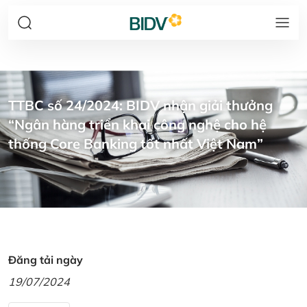
TTBC số 24/2024: BIDV nhận giải thưởng
“Ngân hàng triển khai công nghệ cho hệ
thống Core Banking tốt nhất Việt Nam”
Đăng tải ngày
19/07/2024