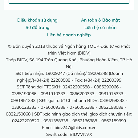
Điều khoản sử dụng
An toàn & Bảo mật
Sơ đồ trang
Liên hệ cá nhân
Liên hệ doanh nghiệp
© Bản quyền 2018 thuộc về Ngân hàng TMCP Đầu tư và Phát
triển Việt Nam (BIDV)
Tháp BIDV, Số 194 Trần Quang Khải, Phường Hoàn Kiếm, TP Hà
Nội
SĐT tiếp nhận: 19009247 (Cá nhân)/ 19009248 (Doanh
nghiệp)/(+84-24) 22200588 - Fax: (+84-24) 22200399
SĐT Tổng đài TTCSKH: 02422200588 - 0385290066 -
0385190066 - 0981910333 - 0866200333 - 0981915333 -
0981951333 | SĐT gọi ra từ Chi nhánh BIDV: 0336258333 -
0336128333 - 0766069388 - 0766056388 - 0852198088 -
0822150068 | SĐT xác minh giao dịch thẻ, giao dịch chuyển tiền:
02422200520 - 0981358335 - 0862136388 - 0862159399
Email:
bidv247@bidv.com.vn
Swift code: BIDVVNVX