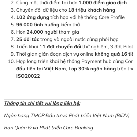
Cùng một thời điểm tại hơn
1.000 điểm giao dịch
Chuyển đổi dữ liệu cho
18 triệu khách hàng
102 ứng dụng
tích hợp với hệ thống Core Profile
96.000 tình huống
kiểm thử
Hơn
24.000 người
tham gia
25 đối tác
trong và ngoài nước cùng phối hợp
Triển khai 1
1 đợt chuyển đổi
thử nghiệm, 3 đợt Pilot 
Thời gian gián đoạn dịch vụ online
không quá 16 tiế
Hợp long triển khai hệ thống Payment hub cùng Core 
đầu tiên tại Việt Nam
, T
op 30% ngân hàng
trên thế 
ISO20022
Thông tin chi tiết vui lòng liên hệ:
Ngân hàng TMCP Đầu tư và Phát triển Việt Nam (BIDV)
Ban Quản lý và Phát triển Core Banking