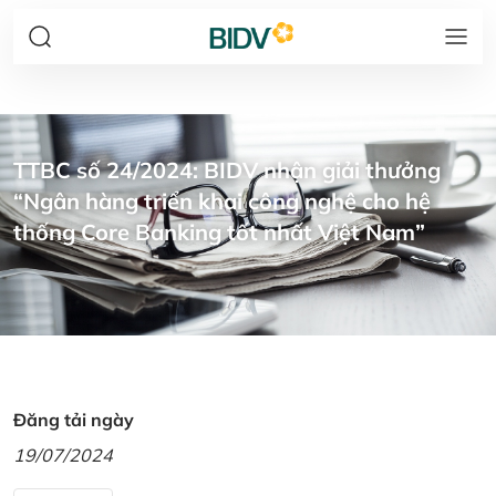
TTBC số 24/2024: BIDV nhận giải thưởng
“Ngân hàng triển khai công nghệ cho hệ
thống Core Banking tốt nhất Việt Nam”
Đăng tải ngày
19/07/2024