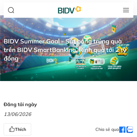
BIDV Summer Goal - Sút bóng trúng quà
trên BIDV SmartBanking, Rinh quà tới 2 tỷ
đồng
Đăng tải ngày
13/06/2026
Thích
Chia sẻ qua