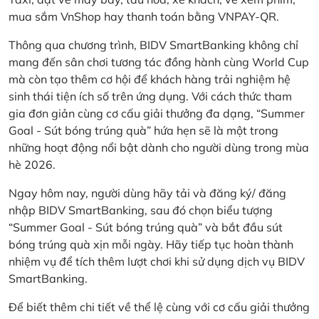
mua sắm VnShop hay thanh toán bằng VNPAY-QR.
Thông qua chương trình, BIDV SmartBanking không chỉ
mang đến sân chơi tương tác đồng hành cùng World Cup
mà còn tạo thêm cơ hội để khách hàng trải nghiệm hệ
sinh thái tiện ích số trên ứng dụng. Với cách thức tham
gia đơn giản cùng cơ cấu giải thưởng đa dạng, “Summer
Goal - Sút bóng trúng quà” hứa hẹn sẽ là một trong
những hoạt động nổi bật dành cho người dùng trong mùa
hè 2026.
Ngay hôm nay, người dùng hãy tải và đăng ký/ đăng
nhập BIDV SmartBanking, sau đó chọn biểu tượng
“Summer Goal - Sút bóng trúng quà” và bắt đầu sút
bóng trúng quà xịn mỗi ngày. Hãy tiếp tục hoàn thành
nhiệm vụ để tích thêm lượt chơi khi sử dụng dịch vụ BIDV
SmartBanking.
Để biết thêm chi tiết về thể lệ cùng với cơ cấu giải thưởng