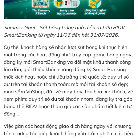
Summer Goal - Sút bóng trúng quà diễn ra trên BIDV
SmartBanking từ ngày 11/06 đến hết 31/07/2026.
Cụ thể, khách hàng sẽ nhận lượt sút bóng khi thực hiện
một trong các hoạt động như: truy cập game hàng ngày;
đăng ký mới SmartBanking và đổi mật khẩu thành công
lần đầu; giới thiệu khách hàng đăng ký SmartBanking
mới; kích hoạt hoặc chi tiêu bằng thẻ quốc tế; duy trì số
dư trên tài khoản thanh toán; mở mới tài khoản số đẹp;
mua sắm VnShop, đặt vé máy bay, tàu hỏa, xe khách, vé
xem phim; duy trì số dư tài khoản nhóm; đăng ký trả góp
bằng thẻ BIDV hoặc tham gia các sản phẩm tiết kiệm tự
động…
Việc gắn các hoạt động giao dịch hằng ngày với chương
trình tương tác giúp khách hàng vừa trải nghiệm các tiện