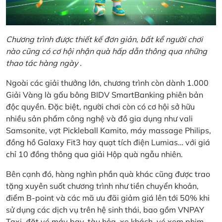
Chương trình được thiết kế đơn giản, bất kể người chơi
nào cũng có cơ hội nhận quà hấp dẫn thông qua những
thao tác hàng ngày .
Ngoài các giải thưởng lớn, chương trình còn dành 1.000
Giải Vàng là gấu bông BIDV SmartBanking phiên bản
độc quyền. Đặc biệt, người chơi còn có cơ hội sở hữu
nhiều sản phẩm công nghệ và đồ gia dụng như vali
Samsonite, vợt Pickleball Kamito, máy massage Philips,
đồng hồ Galaxy Fit3 hay quạt tích điện Lumias… với giá
chỉ 10 đồng thông qua giải Hộp quà ngẫu nhiên.
Bên cạnh đó, hàng nghìn phần quà khác cũng được trao
tặng xuyên suốt chương trình như tiền chuyển khoản,
điểm B-point và các mã ưu đãi giảm giá lên tới 50% khi
sử dụng các dịch vụ trên hệ sinh thái, bao gồm VNPAY
Taxi, đặt vé máy bay, tàu hỏa, xe khách, vé xem phim,