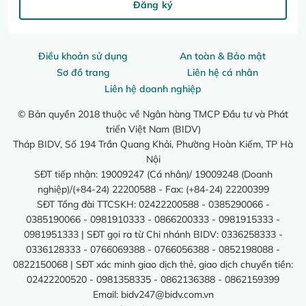
Đăng ký
Điều khoản sử dụng
An toàn & Bảo mật
Sơ đồ trang
Liên hệ cá nhân
Liên hệ doanh nghiệp
© Bản quyền 2018 thuộc về Ngân hàng TMCP Đầu tư và Phát
triển Việt Nam (BIDV)
Tháp BIDV, Số 194 Trần Quang Khải, Phường Hoàn Kiếm, TP Hà
Nội
SĐT tiếp nhận: 19009247 (Cá nhân)/ 19009248 (Doanh
nghiệp)/(+84-24) 22200588 - Fax: (+84-24) 22200399
SĐT Tổng đài TTCSKH: 02422200588 - 0385290066 -
0385190066 - 0981910333 - 0866200333 - 0981915333 -
0981951333 | SĐT gọi ra từ Chi nhánh BIDV: 0336258333 -
0336128333 - 0766069388 - 0766056388 - 0852198088 -
0822150068 | SĐT xác minh giao dịch thẻ, giao dịch chuyển tiền:
02422200520 - 0981358335 - 0862136388 - 0862159399
Email:
bidv247@bidv.com.vn