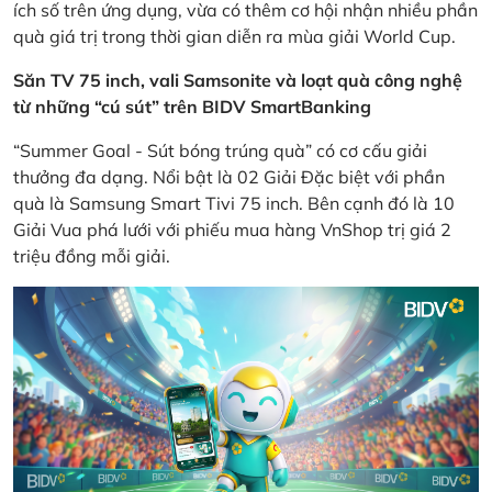
ích số trên ứng dụng, vừa có thêm cơ hội nhận nhiều phần
quà giá trị trong thời gian diễn ra mùa giải World Cup.
Săn TV 75 inch, vali Samsonite và loạt quà công nghệ
từ những “cú sút” trên BIDV SmartBanking
“Summer Goal - Sút bóng trúng quà” có cơ cấu giải
thưởng đa dạng. Nổi bật là 02 Giải Đặc biệt với phần
quà là Samsung Smart Tivi 75 inch. Bên cạnh đó là 10
Giải Vua phá lưới với phiếu mua hàng VnShop trị giá 2
triệu đồng mỗi giải.