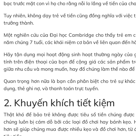
bạc trước mặt con vì họ cho rằng nỗi lo lắng về tiền của cha
Tuy nhiên, không dạy trẻ về tiền cũng đồng nghĩa với việc t
trưởng thành.
Một nghiên cứu của Đại học Cambridge cho thấy trẻ em có
năm chúng 7 tuổi, các khái niệm cơ bản về liên quan đến hành
Hãy tận dụng mọi hoạt động sinh hoạt thường ngày của gi
tính trên điện thoại của bạn để cộng giá các sản phẩm tr
giữa nhu cầu và mong muốn, hay đố chúng làm thế nào để ti
Quan trọng hơn nữa là bạn cần phân biệt cho trẻ sự khác 
dụng, thẻ ghi nợ, và thanh toán trực tuyến.
2. Khuyến khích tiết kiệm
Thật khó để bảo trẻ không được tiêu số tiền chúng được t
chúng luôn bị cám dỗ bởi các loại đồ chơi hay bánh kẹo. H
hơn sẽ giúp chúng mua được nhiều kẹo và đồ chơi hơn, từ đó