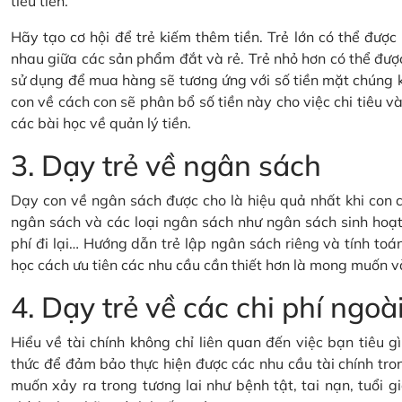
tiêu tiền.
Hãy tạo cơ hội để trẻ kiếm thêm tiền. Trẻ lớn có thể đượ
nhau giữa các sản phẩm đắt và rẻ. Trẻ nhỏ hơn có thể đượ
sử dụng để mua hàng sẽ tương ứng với số tiền mặt chúng 
con về cách con sẽ phân bổ số tiền này cho việc chi tiêu và 
các bài học về quản lý tiền.
3. Dạy trẻ về ngân sách
Dạy con về ngân sách được cho là hiệu quả nhất khi con c
ngân sách và các loại ngân sách như ngân sách sinh hoạt 
phí đi lại… Hướng dẫn trẻ lập ngân sách riêng và tính toán
học cách ưu tiên các nhu cầu cần thiết hơn là mong muốn v
4. Dạy trẻ về các chi phí ng
Hiểu về tài chính không chỉ liên quan đến việc bạn tiêu 
thức để đảm bảo thực hiện được các nhu cầu tài chính tron
muốn xảy ra trong tương lai như bệnh tật, tai nạn, tuổi gi