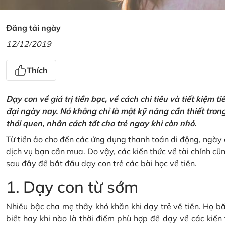
Đăng tải ngày
12/12/2019
Thích
Dạy con về giá trị tiền bạc, về cách chi tiêu và tiết kiệm 
đại ngày nay. Nó không chỉ là một kỹ năng cần thiết tro
thói quen, nhân cách tốt cho trẻ ngay khi còn nhỏ.
Từ tiền ảo cho đến các ứng dụng thanh toán di động, ngày 
dịch vụ bạn cần mua. Do vậy, các kiến thức về tài chính c
sau đây để bắt đầu dạy con trẻ các bài học về tiền.
1. Dạy con từ sớm
Nhiều bậc cha mẹ thấy khó khăn khi dạy trẻ về tiền. Họ bă
biết hay khi nào là thời điểm phù hợp để dạy về các kiến