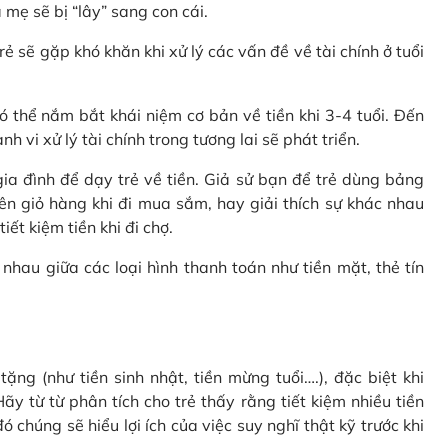
 mẹ sẽ bị “lây” sang con cái.
rẻ sẽ gặp khó khăn khi xử lý các vấn đề về tài chính ở tuổi
 thể nắm bắt khái niệm cơ bản về tiền khi 3-4 tuổi. Đến
 vi xử lý tài chính trong tương lai sẽ phát triển.
a đình để dạy trẻ về tiền. Giả sử bạn để trẻ dùng bảng
ên giỏ hàng khi đi mua sắm, hay giải thích sự khác nhau
ết kiệm tiền khi đi chợ.
nhau giữa các loại hình thanh toán như tiền mặt, thẻ tín
ặng (như tiền sinh nhật, tiền mừng tuổi….), đặc biệt khi
ãy từ từ phân tích cho trẻ thấy rằng tiết kiệm nhiều tiền
 chúng sẽ hiểu lợi ích của việc suy nghĩ thật kỹ trước khi