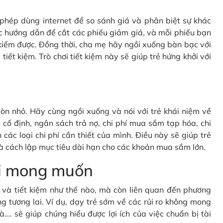
c phép dùng internet để so sánh giá và phân biệt sự khác
c hướng dẫn để cắt các phiếu giảm giá, và mỗi phiếu bạn
kiếm được. Đồng thời, cha mẹ hãy ngồi xuống bàn bạc với
tiết kiệm. Trò chơi tiết kiệm này sẽ giúp trẻ hứng khởi với
òn nhỏ. Hãy cùng ngồi xuống và nói với trẻ khái niệm về
cố định, ngân sách trả nợ, chi phí mua sắm tạp hóa, chi
 các loại chi phí cần thiết của mình. Điều này sẽ giúp trẻ
à cách lập mục tiêu dài hạn cho các khoản mua sắm lớn.
oài mong muốn
gì và tiết kiệm như thế nào, mà còn liên quan đến phương
g tương lai. Ví dụ, dạy trẻ sớm về các rủi ro không mong
à…. sẽ giúp chúng hiểu được lợi ích của việc chuẩn bị tài