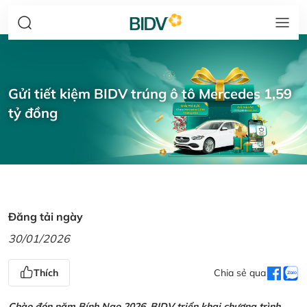
Gửi tiết kiệm BIDV trúng ô tô Mercedes 1,59
tỷ đồng
Đăng tải ngày
30/01/2026
Thích
Chia sẻ qua
Chào đón năm Bính Ngọ 2026, BIDV triển khai chương trình