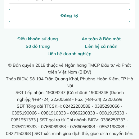
Đăng ký
Điều khoản sử dụng
An toàn & Bảo mật
Sơ đồ trang
Liên hệ cá nhân
Liên hệ doanh nghiệp
© Bản quyền 2018 thuộc về Ngân hàng TMCP Đầu tư và Phát
triển Việt Nam (BIDV)
Tháp BIDV, Số 194 Trần Quang Khải, Phường Hoàn Kiếm, TP Hà
Nội
SĐT tiếp nhận: 19009247 (Cá nhân)/ 19009248 (Doanh
nghiệp)/(+84-24) 22200588 - Fax: (+84-24) 22200399
SĐT Tổng đài TTCSKH: 02422200588 - 0385290066 -
0385190066 - 0981910333 - 0866200333 - 0981915333 -
0981951333 | SĐT gọi ra từ Chi nhánh BIDV: 0336258333 -
0336128333 - 0766069388 - 0766056388 - 0852198088 -
0822150068 | SĐT xác minh giao dịch thẻ, giao dịch chuyển tiền: