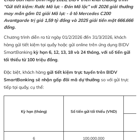
“Gửi tiết kiệm: Rước Mã lực - Đón Mã lộc” với 2026 giải thưởng
may mắn gồm 01 giải Mã lực - ô tô Mercedes C200
Avantgarde trị giá 1,59 tỷ đồng và 2025 giải tiền mặt 666.666
đồng.
Chương trình diễn ra từ ngày 01/2/2026 đến 31/3/2026, khách
hàng gửi tiết kiệm tại quầy hoặc gửi online trên ứng dụng BIDV
SmartBanking
kỳ hạn 6, 12, 13, 18 và 24 tháng, với số tiền gửi
tối thiểu từ 100 triệu đồng
.
Đặc biệt, khách hàng
gửi tiết kiệm trực tuyến trên BIDV
SmartBanking sẽ nhận gấp đôi mã dự thưởng
so với gửi trực
tiếp tại quầy, cụ thể:
Kỳ hạn (tháng)
Số tiền gửi tối thiểu (VND)
6
100.000.000