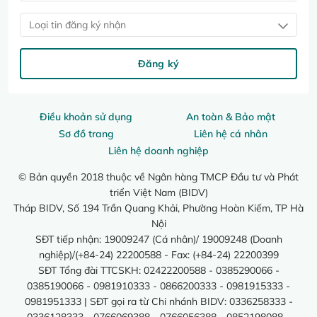
Loại tin đăng ký nhận
Đăng ký
Điều khoản sử dụng
An toàn & Bảo mật
Sơ đồ trang
Liên hệ cá nhân
Liên hệ doanh nghiệp
© Bản quyền 2018 thuộc về Ngân hàng TMCP Đầu tư và Phát
triển Việt Nam (BIDV)
Tháp BIDV, Số 194 Trần Quang Khải, Phường Hoàn Kiếm, TP Hà
Nội
SĐT tiếp nhận: 19009247 (Cá nhân)/ 19009248 (Doanh
nghiệp)/(+84-24) 22200588 - Fax: (+84-24) 22200399
SĐT Tổng đài TTCSKH: 02422200588 - 0385290066 -
0385190066 - 0981910333 - 0866200333 - 0981915333 -
0981951333 | SĐT gọi ra từ Chi nhánh BIDV: 0336258333 -
0336128333 - 0766069388 - 0766056388 - 0852198088 -