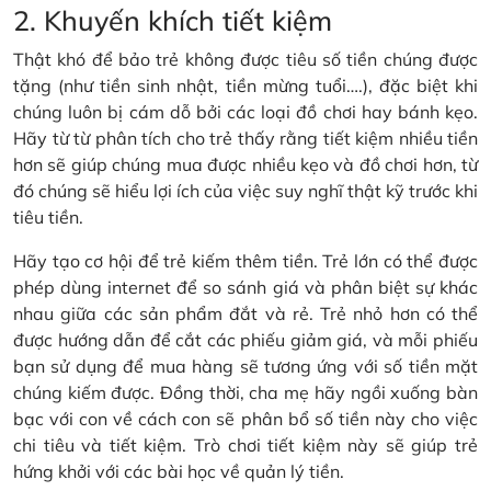
2. Khuyến khích tiết kiệm
Thật khó để bảo trẻ không được tiêu số tiền chúng được
tặng (như tiền sinh nhật, tiền mừng tuổi….), đặc biệt khi
chúng luôn bị cám dỗ bởi các loại đồ chơi hay bánh kẹo.
Hãy từ từ phân tích cho trẻ thấy rằng tiết kiệm nhiều tiền
hơn sẽ giúp chúng mua được nhiều kẹo và đồ chơi hơn, từ
đó chúng sẽ hiểu lợi ích của việc suy nghĩ thật kỹ trước khi
tiêu tiền.
Hãy tạo cơ hội để trẻ kiếm thêm tiền. Trẻ lớn có thể được
phép dùng internet để so sánh giá và phân biệt sự khác
nhau giữa các sản phẩm đắt và rẻ. Trẻ nhỏ hơn có thể
được hướng dẫn để cắt các phiếu giảm giá, và mỗi phiếu
bạn sử dụng để mua hàng sẽ tương ứng với số tiền mặt
chúng kiếm được. Đồng thời, cha mẹ hãy ngồi xuống bàn
bạc với con về cách con sẽ phân bổ số tiền này cho việc
chi tiêu và tiết kiệm. Trò chơi tiết kiệm này sẽ giúp trẻ
hứng khởi với các bài học về quản lý tiền.