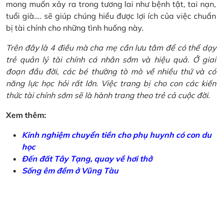
mong muốn xảy ra trong tương lai như bệnh tật, tai nạn,
tuổi già…. sẽ giúp chúng hiểu được lợi ích của việc chuẩn
bị tài chính cho những tình huống này.
Trên đây là 4 điều mà cha mẹ cần lưu tâm để có thể dạy
trẻ quản lý tài chính cá nhân sớm và hiệu quả. Ở giai
đoạn đầu đời, các bé thường tò mò về nhiều thứ và có
năng lực học hỏi rất lớn. Việc trang bị cho con các kiến
thức tài chính sớm sẽ là hành trang theo trẻ cả cuộc đời.
Xem thêm:
Kinh nghiệm chuyển tiền cho phụ huynh có con du
học
Đến đất Tây Tạng, quay về hơi thở
Sống êm đềm ở Vũng Tàu