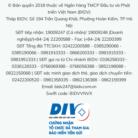
© Bản quyền 2018 thuộc về Ngân hàng TMCP Đầu tư và Phát
triển Việt Nam (BIDV)
Tháp BIDV, Số 194 Trần Quang Khải, Phường Hoàn Kiếm, TP Hà
Nội
SĐT tiếp nhận: 19009247 (Cá nhân)/ 19009248 (Doanh
nghiệp)/(+84-24) 22200588 - Fax: (+84-24) 22200399
SĐT Tổng đài TTCSKH: 02422200588 - 0385290066 -
0385190066 - 0981910333 - 0866200333 - 0981915333 -
0981951333 | SĐT gọi ra từ Chi nhánh BIDV: 0336258333 -
0336128333 - 0766069388 - 0766056388 - 0852198088 -
0822150068 | SĐT xác minh giao dịch thẻ, giao dịch chuyển tiền:
02422200520 - 0981358335 - 0862136388 - 0862159399
Email:
bidv247@bidv.com.vn
Swift code: BIDVVNVX