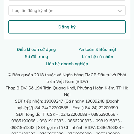
Loại tin đăng ký nhận
Đăng ký
Điều khoản sử dụng
An toàn & Bảo mật
Sơ đồ trang
Liên hệ cá nhân
Liên hệ doanh nghiệp
© Bản quyền 2018 thuộc về Ngân hàng TMCP Đầu tư và Phát
triển Việt Nam (BIDV)
Tháp BIDV, Số 194 Trần Quang Khải, Phường Hoàn Kiếm, TP Hà
Nội
SĐT tiếp nhận: 19009247 (Cá nhân)/ 19009248 (Doanh
nghiệp)/(+84-24) 22200588 - Fax: (+84-24) 22200399
SĐT Tổng đài TTCSKH: 02422200588 - 0385290066 -
0385190066 - 0981910333 - 0866200333 - 0981915333 -
0981951333 | SĐT gọi ra từ Chi nhánh BIDV: 0336258333 -
0336128333 - 0766069388 - 0766056388 - 0852198088 -