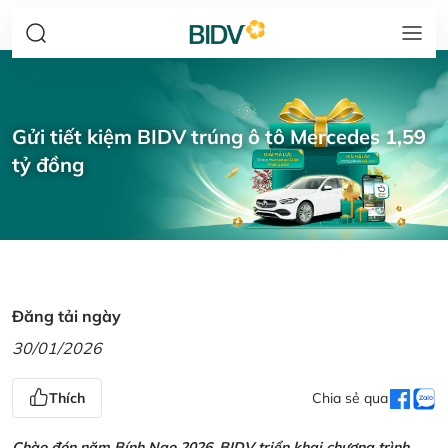
Gửi tiết kiệm BIDV trúng ô tô Mercedes 1,59
tỷ đồng
Đăng tải ngày
30/01/2026
Thích
Chia sẻ qua
Chào đón năm Bính Ngọ 2026, BIDV triển khai chương trình