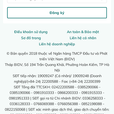
Đăng ký
Điều khoản sử dụng
An toàn & Bảo mật
Sơ đồ trang
Liên hệ cá nhân
Liên hệ doanh nghiệp
© Bản quyền 2018 thuộc về Ngân hàng TMCP Đầu tư và Phát
triển Việt Nam (BIDV)
Tháp BIDV, Số 194 Trần Quang Khải, Phường Hoàn Kiếm, TP Hà
Nội
SĐT tiếp nhận: 19009247 (Cá nhân)/ 19009248 (Doanh
nghiệp)/(+84-24) 22200588 - Fax: (+84-24) 22200399
SĐT Tổng đài TTCSKH: 02422200588 - 0385290066 -
0385190066 - 0981910333 - 0866200333 - 0981915333 -
0981951333 | SĐT gọi ra từ Chi nhánh BIDV: 0336258333 -
0336128333 - 0766069388 - 0766056388 - 0852198088 -
0822150068 | SĐT xác minh giao dịch thẻ, giao dịch chuyển tiền: