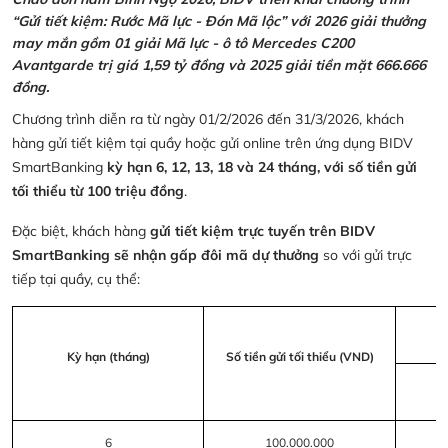
“Gửi tiết kiệm: Rước Mã lực - Đón Mã lộc” với 2026 giải thưởng
may mắn gồm 01 giải Mã lực - ô tô Mercedes C200
Avantgarde trị giá 1,59 tỷ đồng và 2025 giải tiền mặt 666.666
đồng.
Chương trình diễn ra từ ngày 01/2/2026 đến 31/3/2026, khách
hàng gửi tiết kiệm tại quầy hoặc gửi online trên ứng dụng BIDV
SmartBanking
kỳ hạn 6, 12, 13, 18 và 24 tháng, với số tiền gửi
tối thiểu từ 100 triệu đồng
.
Đặc biệt, khách hàng
gửi tiết kiệm trực tuyến trên BIDV
SmartBanking sẽ nhận gấp đôi mã dự thưởng
so với gửi trực
tiếp tại quầy, cụ thể:
Kỳ hạn (tháng)
Số tiền gửi tối thiểu (VND)
6
100.000.000