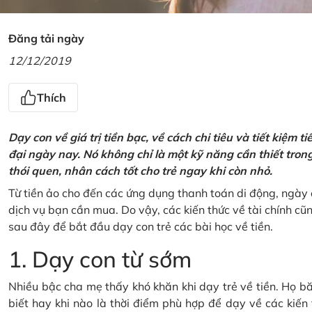
Đăng tải ngày
12/12/2019
Thích
Dạy con về giá trị tiền bạc, về cách chi tiêu và tiết kiệm 
đại ngày nay. Nó không chỉ là một kỹ năng cần thiết tro
thói quen, nhân cách tốt cho trẻ ngay khi còn nhỏ.
Từ tiền ảo cho đến các ứng dụng thanh toán di động, ngày 
dịch vụ bạn cần mua. Do vậy, các kiến thức về tài chính c
sau đây để bắt đầu dạy con trẻ các bài học về tiền.
1. Dạy con từ sớm
Nhiều bậc cha mẹ thấy khó khăn khi dạy trẻ về tiền. Họ bă
biết hay khi nào là thời điểm phù hợp để dạy về các kiến