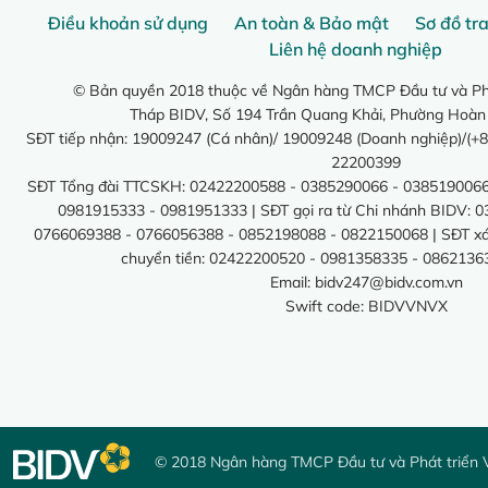
Điều khoản sử dụng
An toàn & Bảo mật
Sơ đồ tr
Liên hệ doanh nghiệp
© Bản quyền 2018 thuộc về Ngân hàng TMCP Đầu tư và Phá
Tháp BIDV, Số 194 Trần Quang Khải, Phường Hoàn
SĐT tiếp nhận: 19009247 (Cá nhân)/ 19009248 (Doanh nghiệp)/(+8
22200399
SĐT Tổng đài TTCSKH: 02422200588 - 0385290066 - 0385190066
0981915333 - 0981951333 | SĐT gọi ra từ Chi nhánh BIDV: 
0766069388 - 0766056388 - 0852198088 - 0822150068 | SĐT xác 
chuyển tiền: 02422200520 - 0981358335 - 0862136
Email:
bidv247@bidv.com.vn
Swift code: BIDVVNVX
© 2018 Ngân hàng TMCP Đầu tư và Phát triển 