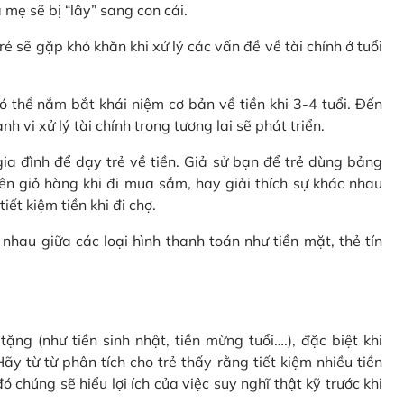
 mẹ sẽ bị “lây” sang con cái.
rẻ sẽ gặp khó khăn khi xử lý các vấn đề về tài chính ở tuổi
 thể nắm bắt khái niệm cơ bản về tiền khi 3-4 tuổi. Đến
 vi xử lý tài chính trong tương lai sẽ phát triển.
a đình để dạy trẻ về tiền. Giả sử bạn để trẻ dùng bảng
ên giỏ hàng khi đi mua sắm, hay giải thích sự khác nhau
ết kiệm tiền khi đi chợ.
nhau giữa các loại hình thanh toán như tiền mặt, thẻ tín
ặng (như tiền sinh nhật, tiền mừng tuổi….), đặc biệt khi
ãy từ từ phân tích cho trẻ thấy rằng tiết kiệm nhiều tiền
 chúng sẽ hiểu lợi ích của việc suy nghĩ thật kỹ trước khi