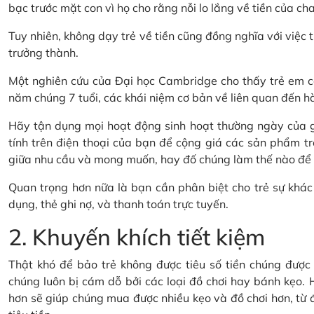
bạc trước mặt con vì họ cho rằng nỗi lo lắng về tiền của cha
Tuy nhiên, không dạy trẻ về tiền cũng đồng nghĩa với việc t
trưởng thành.
Một nghiên cứu của Đại học Cambridge cho thấy trẻ em có
năm chúng 7 tuổi, các khái niệm cơ bản về liên quan đến hành
Hãy tận dụng mọi hoạt động sinh hoạt thường ngày của gi
tính trên điện thoại của bạn để cộng giá các sản phẩm tr
giữa nhu cầu và mong muốn, hay đố chúng làm thế nào để ti
Quan trọng hơn nữa là bạn cần phân biệt cho trẻ sự khác 
dụng, thẻ ghi nợ, và thanh toán trực tuyến.
2. Khuyến khích tiết kiệm
Thật khó để bảo trẻ không được tiêu số tiền chúng được t
chúng luôn bị cám dỗ bởi các loại đồ chơi hay bánh kẹo. H
hơn sẽ giúp chúng mua được nhiều kẹo và đồ chơi hơn, từ đó