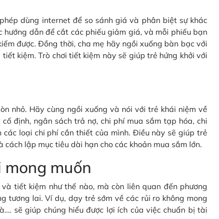
c phép dùng internet để so sánh giá và phân biệt sự khác
c hướng dẫn để cắt các phiếu giảm giá, và mỗi phiếu bạn
kiếm được. Đồng thời, cha mẹ hãy ngồi xuống bàn bạc với
tiết kiệm. Trò chơi tiết kiệm này sẽ giúp trẻ hứng khởi với
òn nhỏ. Hãy cùng ngồi xuống và nói với trẻ khái niệm về
cố định, ngân sách trả nợ, chi phí mua sắm tạp hóa, chi
 các loại chi phí cần thiết của mình. Điều này sẽ giúp trẻ
à cách lập mục tiêu dài hạn cho các khoản mua sắm lớn.
oài mong muốn
gì và tiết kiệm như thế nào, mà còn liên quan đến phương
g tương lai. Ví dụ, dạy trẻ sớm về các rủi ro không mong
à…. sẽ giúp chúng hiểu được lợi ích của việc chuẩn bị tài