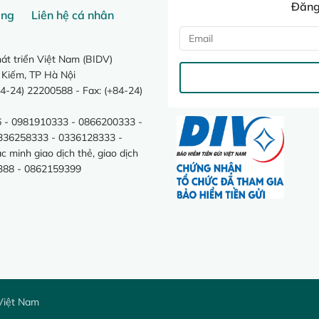
Đăng 
ang
Liên hệ cá nhân
t triển Việt Nam (BIDV)
 Kiếm, TP Hà Nội
4-24) 22200588 - Fax: (+84-24)
 - 0981910333 - 0866200333 -
0336258333 - 0336128333 -
minh giao dịch thẻ, giao dịch
388 - 0862159399
Việt Nam