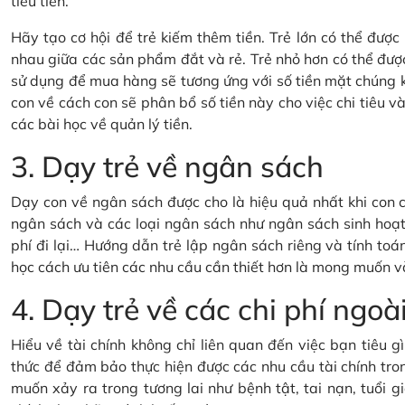
tiêu tiền.
Hãy tạo cơ hội để trẻ kiếm thêm tiền. Trẻ lớn có thể đượ
nhau giữa các sản phẩm đắt và rẻ. Trẻ nhỏ hơn có thể đượ
sử dụng để mua hàng sẽ tương ứng với số tiền mặt chúng 
con về cách con sẽ phân bổ số tiền này cho việc chi tiêu và 
các bài học về quản lý tiền.
3. Dạy trẻ về ngân sách
Dạy con về ngân sách được cho là hiệu quả nhất khi con c
ngân sách và các loại ngân sách như ngân sách sinh hoạt 
phí đi lại… Hướng dẫn trẻ lập ngân sách riêng và tính toán
học cách ưu tiên các nhu cầu cần thiết hơn là mong muốn v
4. Dạy trẻ về các chi phí ng
Hiểu về tài chính không chỉ liên quan đến việc bạn tiêu 
thức để đảm bảo thực hiện được các nhu cầu tài chính tron
muốn xảy ra trong tương lai như bệnh tật, tai nạn, tuổi gi