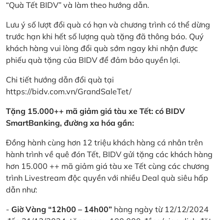
“Quà Tết BIDV” và làm theo hướng dẫn.
Lưu ý số lượt đổi quà có hạn và chương trình có thể dừng
trước hạn khi hết số lượng quà tặng đã thông báo. Quý
khách hàng vui lòng đổi quà sớm ngay khi nhận được
phiếu quà tặng của BIDV để đảm bảo quyền lợi.
Chi tiết hướng dẫn đổi quà tại
https://bidv.com.vn/GrandSaleTet/
Tặng 15.000++ mã giảm giá tàu xe Tết: có BIDV
SmartBanking, đường xa hóa gần:
Đồng hành cùng hơn 12 triệu khách hàng cá nhân trên
hành trình về quê đón Tết, BIDV gửi tặng các khách hàng
hơn 15.000 ++ mã giảm giá tàu xe Tết cùng các chương
trình Livestream độc quyền với nhiều Deal quà siêu hấp
dẫn như:
-
Giờ Vàng “12h00 – 14h00”
hàng ngày từ 12/12/2024