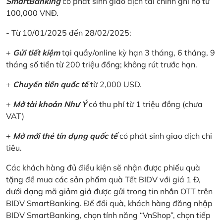
SmartBanking
có phát sinh giao dịch tài chính ghi nợ từ
100,000 VNĐ.
- Từ 10/01/2025 đến 28/02/2025:
+
Gửi tiết kiệm
tại quầy/online kỳ hạn 3 tháng, 6 tháng, 9
tháng số tiền từ 200 triệu đồng; không rút trước hạn.
+
Chuyển tiền quốc tế
từ 2,000 USD.
+
Mở tài khoản Như Ý
có thu phí từ 1 triệu đồng (chưa
VAT)
+
Mở mới thẻ tín dụng quốc tế
có phát sinh giao dịch chi
tiêu.
Các khách hàng đủ điều kiện sẽ nhận được phiếu quà
tặng để mua các sản phẩm quà Tết BIDV với giá 1 Đ,
dưới dạng mã giảm giá được gửi trong tin nhắn OTT trên
BIDV SmartBanking. Để đối quà, khách hàng đăng nhập
BIDV SmartBanking, chọn tính năng “VnShop”, chọn tiếp