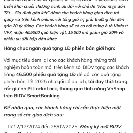
triển khai chuỗi chương trình ưu đãi với chủ đề “Hòa nhịp đón
Tết – Gia đình gắn kết” dành cho khách hàng giao dịch tại
quầy và trên kênh online, với tổng giá trị giải thưởng lên đến
gần 20 tỷ đồng. Các khách hàng sẽ có cơ hội trúng ô tô Vinfast
VF7, nhận 46.5000 quà hiện vật, 15.000 mã giảm giá 20% và
nhiều ưu đãi hấp dẫn khác.
Hàng chục ngàn quà tặng 1Đ phiên bản giới hạn:
Với mục tiêu đem lại cho các khách hàng những trải
nghiệm hoàn toàn mới trên kênh số, BIDV tặng các khách
hàng
46.500 phiếu quà tặng 1Đ
để đổi các quà tặng
phiên bản Tết 2025 như gối cổ du lịch,
túi đay thời trang,
cốc giữ nhiệt LocknLock, thông qua tính năng VnShop
trên BIDV SmartBanking
.
Để nhận quà, các khách hàng chỉ cần thực hiện một
trong số các giao dịch sau:
- Từ 12/12/2024 đến 28/02/2025:
Đăng ký mới BIDV