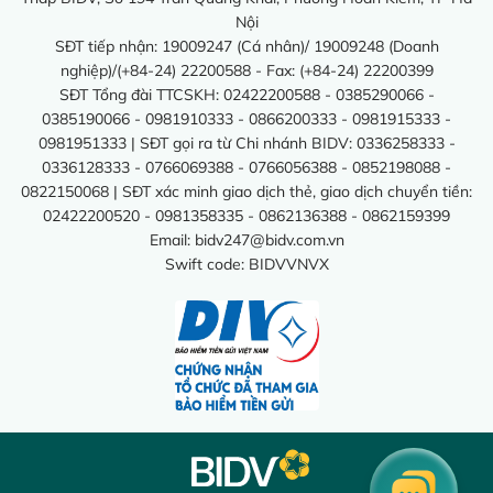
Nội
SĐT tiếp nhận: 19009247 (Cá nhân)/ 19009248 (Doanh
nghiệp)/(+84-24) 22200588 - Fax: (+84-24) 22200399
SĐT Tổng đài TTCSKH: 02422200588 - 0385290066 -
0385190066 - 0981910333 - 0866200333 - 0981915333 -
0981951333 | SĐT gọi ra từ Chi nhánh BIDV: 0336258333 -
0336128333 - 0766069388 - 0766056388 - 0852198088 -
0822150068 | SĐT xác minh giao dịch thẻ, giao dịch chuyển tiền:
02422200520 - 0981358335 - 0862136388 - 0862159399
Email:
bidv247@bidv.com.vn
Swift code: BIDVVNVX