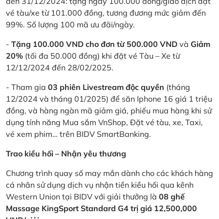
đến 31/12/2024: tặng ngay 100.000 đồng/giao dịch đặt
vé tàu/xe từ 101.000 đồng, tương đương mức giảm đến
99%. Số lượng 100 mã ưu đãi/ngày.
-
Tặng 100.000 VND cho đơn từ 500.000 VND
và
Giảm
20%
(tối đa 50.000 đồng) khi đặt vé Tàu – Xe từ
12/12/2024 đến 28/02/2025.
- Tham gia
03 phiên Livestream độc quyền
(tháng
12/2024 và tháng 01/2025) để săn Iphone 16 giá 1 triệu
đồng, và hàng ngàn mã giảm giá, phiếu mua hàng khi sử
dụng tính năng Mua sắm VnShop, Đặt vé tàu, xe, Taxi,
vé xem phim… trên BIDV SmartBanking.
Trao kiều hối – Nhận yêu thương
Chương trình quay số may mắn dành cho các khách hàng
cá nhân sử dụng dịch vụ nhận tiền kiều hối qua kênh
Western Union tại BIDV với giải thưởng là
08 ghế
Massage KingSport Standard G4 trị giá 12,500,000