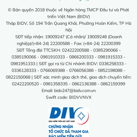
© Bản quyền 2018 thuộc về Ngân hàng TMCP Đầu tư và Phát
triển Việt Nam (BIDV)
Tháp BIDV, Số 194 Trần Quang Khải, Phường Hoàn Kiếm, TP Hà
Nội
SĐT tiếp nhận: 19009247 (Cá nhân)/ 19009248 (Doanh
nghiệp)/(+84-24) 22200588 - Fax: (+84-24) 22200399
SĐT Tổng đài TTCSKH: 02422200588 - 0385290066 -
0385190066 - 0981910333 - 0866200333 - 0981915333 -
0981951333 | SĐT gọi ra từ Chi nhánh BIDV: 0336258333 -
0336128333 - 0766069388 - 0766056388 - 0852198088 -
0822150068 | SĐT xác minh giao dịch thẻ, giao dịch chuyển tiền:
02422200520 - 0981358335 - 0862136388 - 0862159399
Email:
bidv247@bidv.com.vn
Swift code: BIDVVNVX