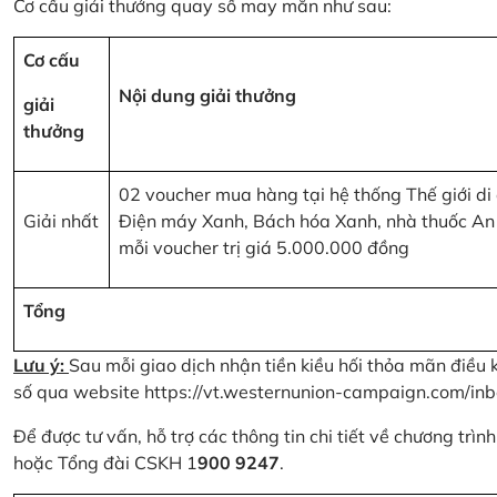
Cơ cấu giải thưởng quay số may mắn như sau:
Cơ cấu
Nội dung giải thưởng
giải
thưởng
02 voucher mua hàng tại hệ thống Thế giới di
Giải nhất
Điện máy Xanh, Bách hóa Xanh, nhà thuốc An
mỗi voucher trị giá 5.000.000 đồng
Tổng
Lưu ý:
Sau mỗi giao dịch nhận tiền kiều hối thỏa mãn điều 
số qua website
https://vt.westernunion-campaign.com/inb
Để được tư vấn, hỗ trợ các thông tin chi tiết về chương trì
hoặc Tổng đài CSKH 1
900 9247
.