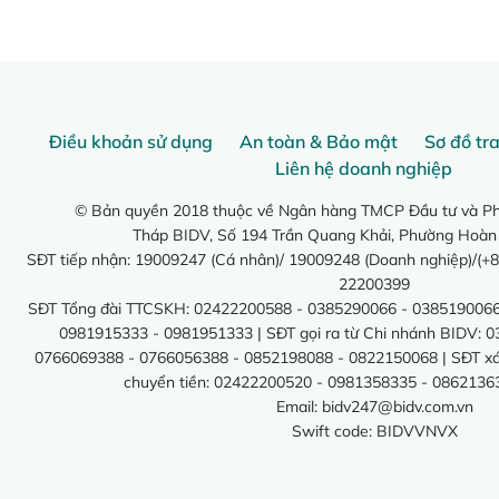
Điều khoản sử dụng
An toàn & Bảo mật
Sơ đồ tr
Liên hệ doanh nghiệp
© Bản quyền 2018 thuộc về Ngân hàng TMCP Đầu tư và Phá
Tháp BIDV, Số 194 Trần Quang Khải, Phường Hoàn
SĐT tiếp nhận: 19009247 (Cá nhân)/ 19009248 (Doanh nghiệp)/(+8
22200399
SĐT Tổng đài TTCSKH: 02422200588 - 0385290066 - 0385190066
0981915333 - 0981951333 | SĐT gọi ra từ Chi nhánh BIDV: 
0766069388 - 0766056388 - 0852198088 - 0822150068 | SĐT xác 
chuyển tiền: 02422200520 - 0981358335 - 0862136
Email:
bidv247@bidv.com.vn
Swift code: BIDVVNVX