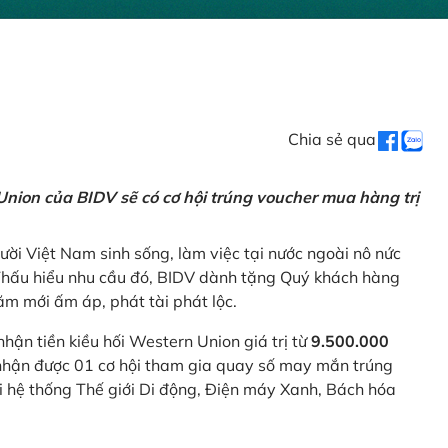
Chia sẻ qua
nion của BIDV sẽ có cơ hội trúng voucher mua hàng trị
ời Việt Nam sinh sống, làm việc tại nước ngoài nô nức
 Thấu hiểu nhu cầu đó, BIDV dành tặng Quý khách hàng
m mới ấm áp, phát tài phát lộc.
 nhận tiền kiều hối Western Union giá trị từ
9.500.000
ẽ nhận được 01 cơ hội tham gia quay số may mắn trúng
ại hệ thống Thế giới Di động, Điện máy Xanh, Bách hóa