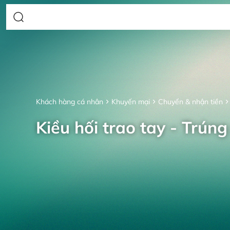
Khách hàng cá nhân
Khuyến mại
Chuyển & nhận tiền
Kiều hối trao tay - Trúng