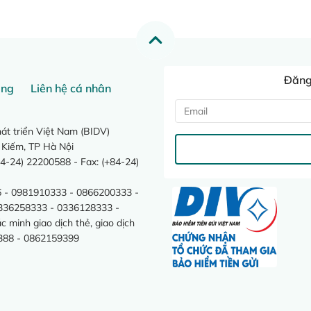
Đăng 
ang
Liên hệ cá nhân
t triển Việt Nam (BIDV)
 Kiếm, TP Hà Nội
4-24) 22200588 - Fax: (+84-24)
 - 0981910333 - 0866200333 -
0336258333 - 0336128333 -
minh giao dịch thẻ, giao dịch
388 - 0862159399