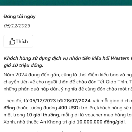
Đăng tải ngày
05/12/2023
Thích
Khách hàng sử dụng dịch vụ nhận tiền kiều hối Western U
giá 10 triệu đồng.
Năm 2024 đang đến gần, cũng là thời điểm kiều bào và ngư
chuyển tiền về cho người thân để chào đón Tết Giáp Thìn.
những phần quà hấp dẫn, ý nghĩa để cùng đón chào một nă
Theo đó,
từ 05/12/2023 tới 28/02/2024
, với mỗi giao dịch
đồng
(hoặc tương đương
400 USD
) trở lên, khách hàng s
một trong
10 giải thưởng
, mỗi giải là voucher mua hàng t
Xanh, nhà thuốc An Khang trị giá
10.000.000 đồng/giải
.