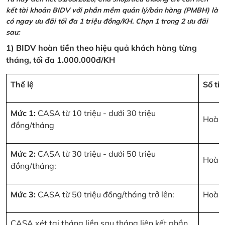
kết tài khoản BIDV với phần mềm quản lý/bán hàng (PMBH) là
có ngay ưu đãi tối đa 1 triệu đồng/KH. Chọn 1 trong 2 ưu đãi
sau:
1) BIDV hoàn tiền theo hiệu quả khách hàng từng
tháng, tối đa 1.000.000đ/KH
Thể lệ
Số ti
Mức 1:
CASA từ 10 triệu - dưới 30 triệu
Hoàn 
đồng/tháng
Mức 2:
CASA từ 30 triệu - dưới 50 triệu
Hoàn 
đồng/tháng:
Mức 3:
CASA từ 50 triệu đồng/tháng trở lên:
Hoàn 
CASA xét tại tháng liền sau tháng liên kết phần