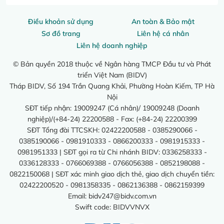
Điều khoản sử dụng
An toàn & Bảo mật
Sơ đồ trang
Liên hệ cá nhân
Liên hệ doanh nghiệp
© Bản quyền 2018 thuộc về Ngân hàng TMCP Đầu tư và Phát
triển Việt Nam (BIDV)
Tháp BIDV, Số 194 Trần Quang Khải, Phường Hoàn Kiếm, TP Hà
Nội
SĐT tiếp nhận: 19009247 (Cá nhân)/ 19009248 (Doanh
nghiệp)/(+84-24) 22200588 - Fax: (+84-24) 22200399
SĐT Tổng đài TTCSKH: 02422200588 - 0385290066 -
0385190066 - 0981910333 - 0866200333 - 0981915333 -
0981951333 | SĐT gọi ra từ Chi nhánh BIDV: 0336258333 -
0336128333 - 0766069388 - 0766056388 - 0852198088 -
0822150068 | SĐT xác minh giao dịch thẻ, giao dịch chuyển tiền:
02422200520 - 0981358335 - 0862136388 - 0862159399
Email:
bidv247@bidv.com.vn
Swift code: BIDVVNVX