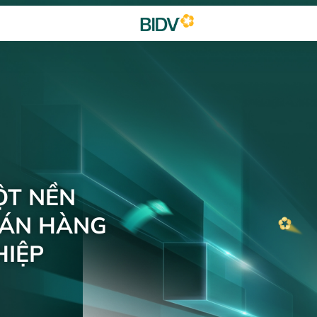
ỘT NỀN
BÁN HÀNG
IỆP