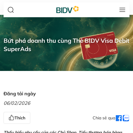
Bứt phá doanh thu cùng Thẻ BIDV Visa Debit
SuperAds
Đăng tải ngày
06/02/2026
Thích
Chia sẻ qua
Thấu hiểu nhu cầu của các Chủ Shop, Tiểu thương bán hàng