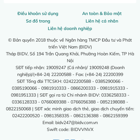
Điều khoản sử dụng
An toàn & Bảo mật
Sơ đồ trang
Liên hệ cá nhân
Liên hệ doanh nghiệp
© Bản quyền 2018 thuộc về Ngân hàng TMCP Đầu tư và Phát
triển Việt Nam (BIDV)
Tháp BIDV, Số 194 Trần Quang Khải, Phường Hoàn Kiếm, TP Hà
Nội
SĐT tiếp nhận: 19009247 (Cá nhân)/ 19009248 (Doanh
nghiệp)/(+84-24) 22200588 - Fax: (+84-24) 22200399
SĐT Tổng đài TTCSKH: 02422200588 - 0385290066 -
0385190066 - 0981910333 - 0866200333 - 0981915333 -
0981951333 | SĐT gọi ra từ Chi nhánh BIDV: 0336258333 -
0336128333 - 0766069388 - 0766056388 - 0852198088 -
0822150068 | SĐT xác minh giao dịch thẻ, giao dịch chuyển tiền:
02422200520 - 0981358335 - 0862136388 - 0862159399
Email:
bidv247@bidv.com.vn
Swift code: BIDVVNVX