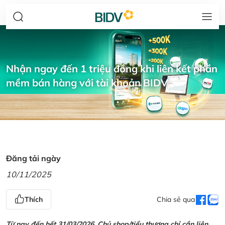
Nhận ngay đến 1 triệu đồng khi liên kết phần
mềm bán hàng với tài khoản BIDV
Đăng tải ngày
10/11/2025
Thích
Chia sẻ qua
Từ nay đến hết 31/03/2026, Chủ shop/tiểu thương chỉ cần liên