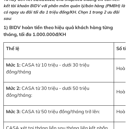
kết tài khoản BIDV với phần mềm quản lý/bán hàng (PMBH) là
có ngay ưu đãi tối đa 1 triệu đồng/KH. Chọn 1 trong 2 ưu đãi
sau:
1) BIDV hoàn tiền theo hiệu quả khách hàng từng
tháng, tối đa 1.000.000đ/KH
Thể lệ
Số ti
Mức 1:
CASA từ 10 triệu - dưới 30 triệu
Hoàn 
đồng/tháng
Mức 2:
CASA từ 30 triệu - dưới 50 triệu
Hoàn 
đồng/tháng:
Mức 3:
CASA từ 50 triệu đồng/tháng trở lên:
Hoàn 
CASA xét tại tháng liền sau tháng liên kết phần