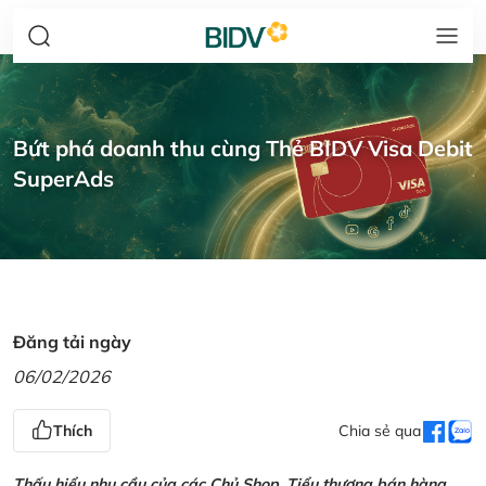
Bứt phá doanh thu cùng Thẻ BIDV Visa Debit
SuperAds
Đăng tải ngày
06/02/2026
Thích
Chia sẻ qua
Thấu hiểu nhu cầu của các Chủ Shop, Tiểu thương bán hàng