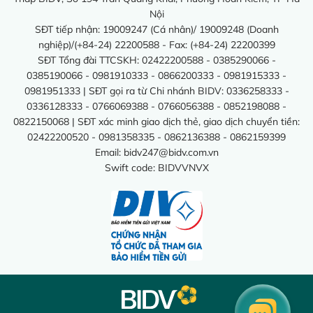
Nội
SĐT tiếp nhận: 19009247 (Cá nhân)/ 19009248 (Doanh
nghiệp)/(+84-24) 22200588 - Fax: (+84-24) 22200399
SĐT Tổng đài TTCSKH: 02422200588 - 0385290066 -
0385190066 - 0981910333 - 0866200333 - 0981915333 -
0981951333 | SĐT gọi ra từ Chi nhánh BIDV: 0336258333 -
0336128333 - 0766069388 - 0766056388 - 0852198088 -
0822150068 | SĐT xác minh giao dịch thẻ, giao dịch chuyển tiền:
02422200520 - 0981358335 - 0862136388 - 0862159399
Email:
bidv247@bidv.com.vn
Swift code: BIDVVNVX