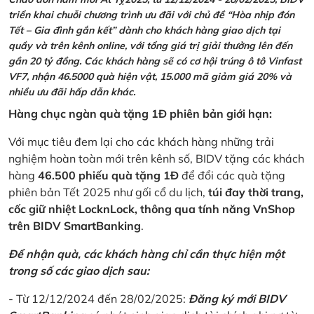
triển khai chuỗi chương trình ưu đãi với chủ đề “Hòa nhịp đón
Tết – Gia đình gắn kết” dành cho khách hàng giao dịch tại
quầy và trên kênh online, với tổng giá trị giải thưởng lên đến
gần 20 tỷ đồng. Các khách hàng sẽ có cơ hội trúng ô tô Vinfast
VF7, nhận 46.5000 quà hiện vật, 15.000 mã giảm giá 20% và
nhiều ưu đãi hấp dẫn khác.
Hàng chục ngàn quà tặng 1Đ phiên bản giới hạn:
Với mục tiêu đem lại cho các khách hàng những trải
nghiệm hoàn toàn mới trên kênh số, BIDV tặng các khách
hàng
46.500 phiếu quà tặng 1Đ
để đổi các quà tặng
phiên bản Tết 2025 như gối cổ du lịch,
túi đay thời trang,
cốc giữ nhiệt LocknLock, thông qua tính năng VnShop
trên BIDV SmartBanking
.
Để nhận quà, các khách hàng chỉ cần thực hiện một
trong số các giao dịch sau:
- Từ 12/12/2024 đến 28/02/2025:
Đăng ký mới BIDV