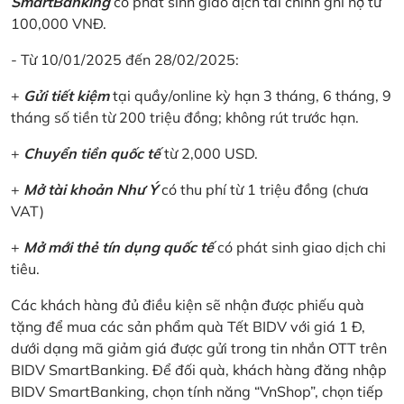
SmartBanking
có phát sinh giao dịch tài chính ghi nợ từ
100,000 VNĐ.
- Từ 10/01/2025 đến 28/02/2025:
+
Gửi tiết kiệm
tại quầy/online kỳ hạn 3 tháng, 6 tháng, 9
tháng số tiền từ 200 triệu đồng; không rút trước hạn.
+
Chuyển tiền quốc tế
từ 2,000 USD.
+
Mở tài khoản Như Ý
có thu phí từ 1 triệu đồng (chưa
VAT)
+
Mở mới thẻ tín dụng quốc tế
có phát sinh giao dịch chi
tiêu.
Các khách hàng đủ điều kiện sẽ nhận được phiếu quà
tặng để mua các sản phẩm quà Tết BIDV với giá 1 Đ,
dưới dạng mã giảm giá được gửi trong tin nhắn OTT trên
BIDV SmartBanking. Để đối quà, khách hàng đăng nhập
BIDV SmartBanking, chọn tính năng “VnShop”, chọn tiếp