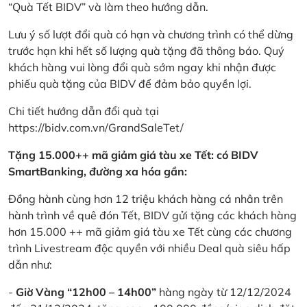
“Quà Tết BIDV” và làm theo hướng dẫn.
Lưu ý số lượt đổi quà có hạn và chương trình có thể dừng
trước hạn khi hết số lượng quà tặng đã thông báo. Quý
khách hàng vui lòng đổi quà sớm ngay khi nhận được
phiếu quà tặng của BIDV để đảm bảo quyền lợi.
Chi tiết hướng dẫn đổi quà tại
https://bidv.com.vn/GrandSaleTet/
Tặng 15.000++ mã giảm giá tàu xe Tết: có BIDV
SmartBanking, đường xa hóa gần:
Đồng hành cùng hơn 12 triệu khách hàng cá nhân trên
hành trình về quê đón Tết, BIDV gửi tặng các khách hàng
hơn 15.000 ++ mã giảm giá tàu xe Tết cùng các chương
trình Livestream độc quyền với nhiều Deal quà siêu hấp
dẫn như:
-
Giờ Vàng “12h00 – 14h00”
hàng ngày từ 12/12/2024