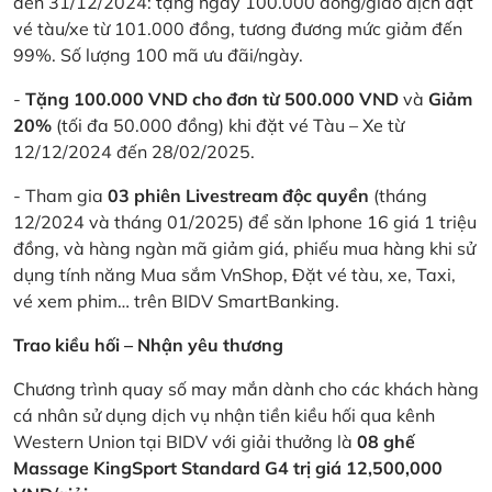
đến 31/12/2024: tặng ngay 100.000 đồng/giao dịch đặt
vé tàu/xe từ 101.000 đồng, tương đương mức giảm đến
99%. Số lượng 100 mã ưu đãi/ngày.
-
Tặng 100.000 VND cho đơn từ 500.000 VND
và
Giảm
20%
(tối đa 50.000 đồng) khi đặt vé Tàu – Xe từ
12/12/2024 đến 28/02/2025.
- Tham gia
03 phiên Livestream độc quyền
(tháng
12/2024 và tháng 01/2025) để săn Iphone 16 giá 1 triệu
đồng, và hàng ngàn mã giảm giá, phiếu mua hàng khi sử
dụng tính năng Mua sắm VnShop, Đặt vé tàu, xe, Taxi,
vé xem phim… trên BIDV SmartBanking.
Trao kiều hối – Nhận yêu thương
Chương trình quay số may mắn dành cho các khách hàng
cá nhân sử dụng dịch vụ nhận tiền kiều hối qua kênh
Western Union tại BIDV với giải thưởng là
08 ghế
Massage KingSport Standard G4 trị giá 12,500,000