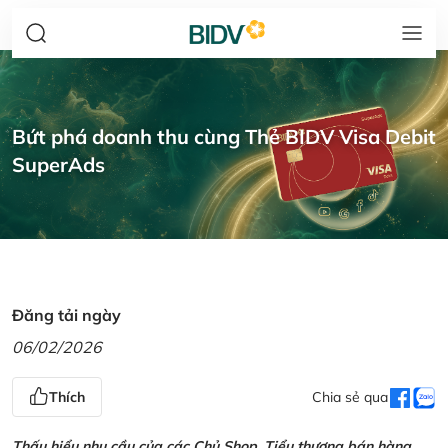
Bứt phá doanh thu cùng Thẻ BIDV Visa Debit
SuperAds
Đăng tải ngày
06/02/2026
Thích
Chia sẻ qua
Thấu hiểu nhu cầu của các Chủ Shop, Tiểu thương bán hàng