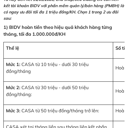
kết tài khoản BIDV với phần mềm quản lý/bán hàng (PMBH) là
có ngay ưu đãi tối đa 1 triệu đồng/KH. Chọn 1 trong 2 ưu đãi
sau:
1) BIDV hoàn tiền theo hiệu quả khách hàng từng
tháng, tối đa 1.000.000đ/KH
Thể lệ
Số ti
Mức 1:
CASA từ 10 triệu - dưới 30 triệu
Hoàn 
đồng/tháng
Mức 2:
CASA từ 30 triệu - dưới 50 triệu
Hoàn 
đồng/tháng:
Mức 3:
CASA từ 50 triệu đồng/tháng trở lên:
Hoàn 
CASA xét tại tháng liền sau tháng liên kết phần