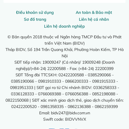
Điều khoản sử dụng
An toàn & Bảo mật
Sơ đồ trang
Liên hệ cá nhân
Liên hệ doanh nghiệp
© Bản quyền 2018 thuộc về Ngân hàng TMCP Đầu tư và Phát
triển Việt Nam (BIDV)
Tháp BIDV, Số 194 Trần Quang Khải, Phường Hoàn Kiếm, TP Hà
Nội
SĐT tiếp nhận: 19009247 (Cá nhân)/ 19009248 (Doanh
nghiệp)/(+84-24) 22200588 - Fax: (+84-24) 22200399
SĐT Tổng đài TTCSKH: 02422200588 - 0385290066 -
0385190066 - 0981910333 - 0866200333 - 0981915333 -
0981951333 | SĐT gọi ra từ Chi nhánh BIDV: 0336258333 -
0336128333 - 0766069388 - 0766056388 - 0852198088 -
0822150068 | SĐT xác minh giao dịch thẻ, giao dịch chuyển tiền:
02422200520 - 0981358335 - 0862136388 - 0862159399
Email:
bidv247@bidv.com.vn
Swift code: BIDVVNVX