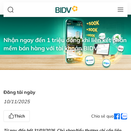
Nhận ngay đến 1 triệu đồng khi liên kết phần
mềm bán hàng với tài khoản BIDV
Đăng tải ngày
10/11/2025
Thích
Chia sẻ qua
Từ nay đến hết 31/03/2026, Chủ shop/tiểu thương chỉ cần liên