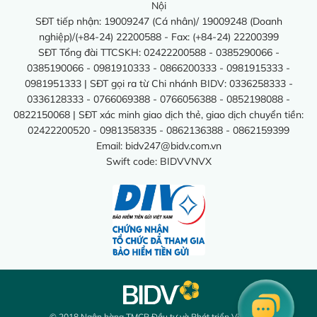
Nội
SĐT tiếp nhận: 19009247 (Cá nhân)/ 19009248 (Doanh
nghiệp)/(+84-24) 22200588 - Fax: (+84-24) 22200399
SĐT Tổng đài TTCSKH: 02422200588 - 0385290066 -
0385190066 - 0981910333 - 0866200333 - 0981915333 -
0981951333 | SĐT gọi ra từ Chi nhánh BIDV: 0336258333 -
0336128333 - 0766069388 - 0766056388 - 0852198088 -
0822150068 | SĐT xác minh giao dịch thẻ, giao dịch chuyển tiền:
02422200520 - 0981358335 - 0862136388 - 0862159399
Email:
bidv247@bidv.com.vn
Swift code: BIDVVNVX
© 2018 Ngân hàng TMCP Đầu tư và Phát triển Việt Nam