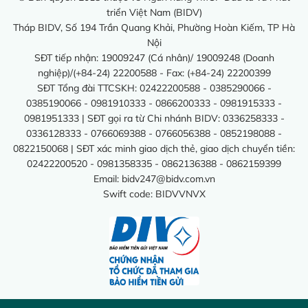
triển Việt Nam (BIDV)
Tháp BIDV, Số 194 Trần Quang Khải, Phường Hoàn Kiếm, TP Hà
Nội
SĐT tiếp nhận: 19009247 (Cá nhân)/ 19009248 (Doanh
nghiệp)/(+84-24) 22200588 - Fax: (+84-24) 22200399
SĐT Tổng đài TTCSKH: 02422200588 - 0385290066 -
0385190066 - 0981910333 - 0866200333 - 0981915333 -
0981951333 | SĐT gọi ra từ Chi nhánh BIDV: 0336258333 -
0336128333 - 0766069388 - 0766056388 - 0852198088 -
0822150068 | SĐT xác minh giao dịch thẻ, giao dịch chuyển tiền:
02422200520 - 0981358335 - 0862136388 - 0862159399
Email:
bidv247@bidv.com.vn
Swift code: BIDVVNVX