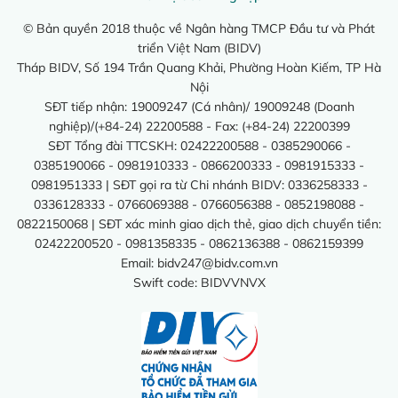
© Bản quyền 2018 thuộc về Ngân hàng TMCP Đầu tư và Phát
triển Việt Nam (BIDV)
Tháp BIDV, Số 194 Trần Quang Khải, Phường Hoàn Kiếm, TP Hà
Nội
SĐT tiếp nhận: 19009247 (Cá nhân)/ 19009248 (Doanh
nghiệp)/(+84-24) 22200588 - Fax: (+84-24) 22200399
SĐT Tổng đài TTCSKH: 02422200588 - 0385290066 -
0385190066 - 0981910333 - 0866200333 - 0981915333 -
0981951333 | SĐT gọi ra từ Chi nhánh BIDV: 0336258333 -
0336128333 - 0766069388 - 0766056388 - 0852198088 -
0822150068 | SĐT xác minh giao dịch thẻ, giao dịch chuyển tiền:
02422200520 - 0981358335 - 0862136388 - 0862159399
Email:
bidv247@bidv.com.vn
Swift code: BIDVVNVX