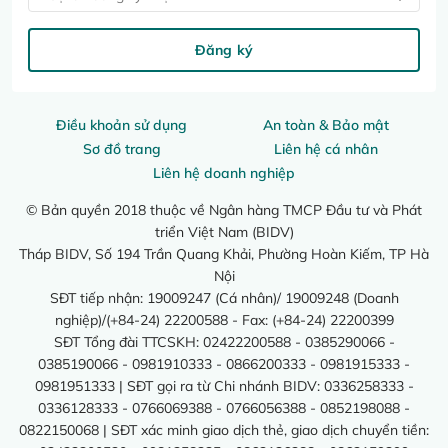
Đăng ký
Điều khoản sử dụng
An toàn & Bảo mật
Sơ đồ trang
Liên hệ cá nhân
Liên hệ doanh nghiệp
© Bản quyền 2018 thuộc về Ngân hàng TMCP Đầu tư và Phát
triển Việt Nam (BIDV)
Tháp BIDV, Số 194 Trần Quang Khải, Phường Hoàn Kiếm, TP Hà
Nội
SĐT tiếp nhận: 19009247 (Cá nhân)/ 19009248 (Doanh
nghiệp)/(+84-24) 22200588 - Fax: (+84-24) 22200399
SĐT Tổng đài TTCSKH: 02422200588 - 0385290066 -
0385190066 - 0981910333 - 0866200333 - 0981915333 -
0981951333 | SĐT gọi ra từ Chi nhánh BIDV: 0336258333 -
0336128333 - 0766069388 - 0766056388 - 0852198088 -
0822150068 | SĐT xác minh giao dịch thẻ, giao dịch chuyển tiền: