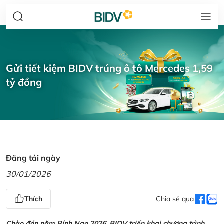
Gửi tiết kiệm BIDV trúng ô tô Mercedes 1,59
tỷ đồng
Đăng tải ngày
30/01/2026
Thích
Chia sẻ qua
Chào đón năm Bính Ngọ 2026, BIDV triển khai chương trình