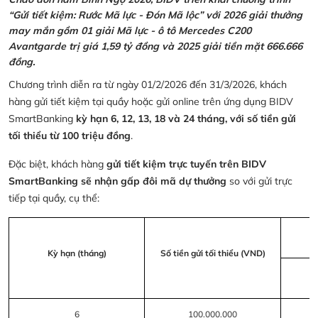
“Gửi tiết kiệm: Rước Mã lực - Đón Mã lộc” với 2026 giải thưởng
may mắn gồm 01 giải Mã lực - ô tô Mercedes C200
Avantgarde trị giá 1,59 tỷ đồng và 2025 giải tiền mặt 666.666
đồng.
Chương trình diễn ra từ ngày 01/2/2026 đến 31/3/2026, khách
hàng gửi tiết kiệm tại quầy hoặc gửi online trên ứng dụng BIDV
SmartBanking
kỳ hạn 6, 12, 13, 18 và 24 tháng, với số tiền gửi
tối thiểu từ 100 triệu đồng
.
Đặc biệt, khách hàng
gửi tiết kiệm trực tuyến trên BIDV
SmartBanking sẽ nhận gấp đôi mã dự thưởng
so với gửi trực
tiếp tại quầy, cụ thể:
Kỳ hạn (tháng)
Số tiền gửi tối thiểu (VND)
6
100.000.000