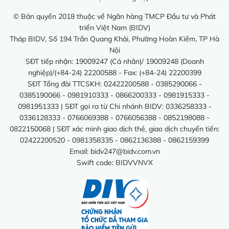
© Bản quyền 2018 thuộc về Ngân hàng TMCP Đầu tư và Phát
triển Việt Nam (BIDV)
Tháp BIDV, Số 194 Trần Quang Khải, Phường Hoàn Kiếm, TP Hà
Nội
SĐT tiếp nhận: 19009247 (Cá nhân)/ 19009248 (Doanh
nghiệp)/(+84-24) 22200588 - Fax: (+84-24) 22200399
SĐT Tổng đài TTCSKH: 02422200588 - 0385290066 -
0385190066 - 0981910333 - 0866200333 - 0981915333 -
0981951333 | SĐT gọi ra từ Chi nhánh BIDV: 0336258333 -
0336128333 - 0766069388 - 0766056388 - 0852198088 -
0822150068 | SĐT xác minh giao dịch thẻ, giao dịch chuyển tiền:
02422200520 - 0981358335 - 0862136388 - 0862159399
Email:
bidv247@bidv.com.vn
Swift code: BIDVVNVX