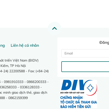
Đăng 
ang
Liên hệ cá nhân
t triển Việt Nam (BIDV)
 Kiếm, TP Hà Nội
4-24) 22200588 - Fax: (+84-24)
 - 0981910333 - 0866200333 -
0336258333 - 0336128333 -
minh giao dịch thẻ, giao dịch
388 - 0862159399