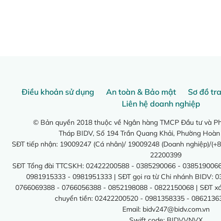
Điều khoản sử dụng
An toàn & Bảo mật
Sơ đồ tr
Liên hệ doanh nghiệp
© Bản quyền 2018 thuộc về Ngân hàng TMCP Đầu tư và Phá
Tháp BIDV, Số 194 Trần Quang Khải, Phường Hoàn
SĐT tiếp nhận: 19009247 (Cá nhân)/ 19009248 (Doanh nghiệp)/(+8
22200399
SĐT Tổng đài TTCSKH: 02422200588 - 0385290066 - 0385190066
0981915333 - 0981951333 | SĐT gọi ra từ Chi nhánh BIDV: 
0766069388 - 0766056388 - 0852198088 - 0822150068 | SĐT xác 
chuyển tiền: 02422200520 - 0981358335 - 0862136
Email:
bidv247@bidv.com.vn
Swift code: BIDVVNVX