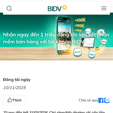
Nhận ngay đến 1 triệu đồng khi liên kết phần
mềm bán hàng với tài khoản BIDV
Đăng tải ngày
10/11/2025
Thích
Chia sẻ qua
Từ nay đến hết 31/03/2026, Chủ shop/tiểu thương chỉ cần liên