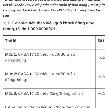
kết tài khoản BIDV với phần mềm quản lý/bán hàng (PMBH) là
có ngay ưu đãi tối đa 1 triệu đồng/KH. Chọn 1 trong 2 ưu đãi
sau:
1) BIDV hoàn tiền theo hiệu quả khách hàng từng
tháng, tối đa 1.000.000đ/KH
Thể lệ
Số ti
Mức 1:
CASA từ 10 triệu - dưới 30 triệu
Hoàn 
đồng/tháng
Mức 2:
CASA từ 30 triệu - dưới 50 triệu
Hoàn 
đồng/tháng:
Mức 3:
CASA từ 50 triệu đồng/tháng trở lên:
Hoàn 
CASA xét tại tháng liền sau tháng liên kết phần