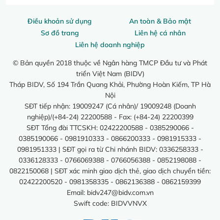
Điều khoản sử dụng
An toàn & Bảo mật
Sơ đồ trang
Liên hệ cá nhân
Liên hệ doanh nghiệp
© Bản quyền 2018 thuộc về Ngân hàng TMCP Đầu tư và Phát
triển Việt Nam (BIDV)
Tháp BIDV, Số 194 Trần Quang Khải, Phường Hoàn Kiếm, TP Hà
Nội
SĐT tiếp nhận: 19009247 (Cá nhân)/ 19009248 (Doanh
nghiệp)/(+84-24) 22200588 - Fax: (+84-24) 22200399
SĐT Tổng đài TTCSKH: 02422200588 - 0385290066 -
0385190066 - 0981910333 - 0866200333 - 0981915333 -
0981951333 | SĐT gọi ra từ Chi nhánh BIDV: 0336258333 -
0336128333 - 0766069388 - 0766056388 - 0852198088 -
0822150068 | SĐT xác minh giao dịch thẻ, giao dịch chuyển tiền:
02422200520 - 0981358335 - 0862136388 - 0862159399
Email:
bidv247@bidv.com.vn
Swift code: BIDVVNVX