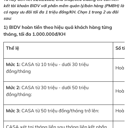
kết tài khoản BIDV với phần mềm quản lý/bán hàng (PMBH) là
có ngay ưu đãi tối đa 1 triệu đồng/KH. Chọn 1 trong 2 ưu đãi
sau:
1) BIDV hoàn tiền theo hiệu quả khách hàng từng
tháng, tối đa 1.000.000đ/KH
Thể lệ
Số ti
Mức 1:
CASA từ 10 triệu - dưới 30 triệu
Hoàn 
đồng/tháng
Mức 2:
CASA từ 30 triệu - dưới 50 triệu
Hoàn 
đồng/tháng:
Mức 3:
CASA từ 50 triệu đồng/tháng trở lên:
Hoàn 
CASA xét tại tháng liền sau tháng liên kết phần