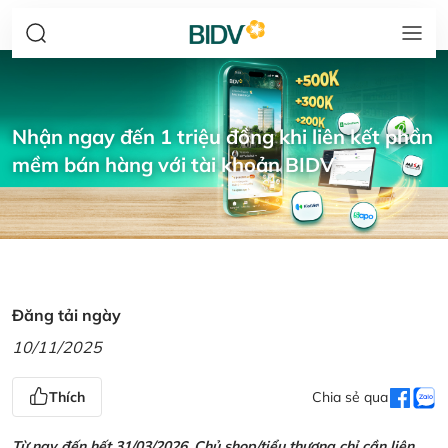
Nhận ngay đến 1 triệu đồng khi liên kết phần
mềm bán hàng với tài khoản BIDV
Đăng tải ngày
10/11/2025
Thích
Chia sẻ qua
Từ nay đến hết 31/03/2026, Chủ shop/tiểu thương chỉ cần liên