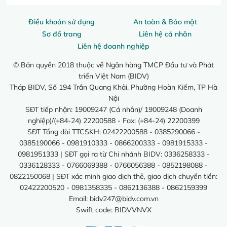
Điều khoản sử dụng
An toàn & Bảo mật
Sơ đồ trang
Liên hệ cá nhân
Liên hệ doanh nghiệp
© Bản quyền 2018 thuộc về Ngân hàng TMCP Đầu tư và Phát
triển Việt Nam (BIDV)
Tháp BIDV, Số 194 Trần Quang Khải, Phường Hoàn Kiếm, TP Hà
Nội
SĐT tiếp nhận: 19009247 (Cá nhân)/ 19009248 (Doanh
nghiệp)/(+84-24) 22200588 - Fax: (+84-24) 22200399
SĐT Tổng đài TTCSKH: 02422200588 - 0385290066 -
0385190066 - 0981910333 - 0866200333 - 0981915333 -
0981951333 | SĐT gọi ra từ Chi nhánh BIDV: 0336258333 -
0336128333 - 0766069388 - 0766056388 - 0852198088 -
0822150068 | SĐT xác minh giao dịch thẻ, giao dịch chuyển tiền:
02422200520 - 0981358335 - 0862136388 - 0862159399
Email:
bidv247@bidv.com.vn
Swift code: BIDVVNVX