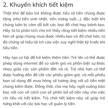
2. Khuyến khích tiết kiệm
Thật khó để bảo trẻ không được tiêu số tiền chúng được
tặng (như tiền sinh nhật, tiền mừng tuổi….), đặc biệt khi
chúng luôn bị cám dỗ bởi các loại đồ chơi hay bánh kẹo.
Hãy từ từ phân tích cho trẻ thấy rằng tiết kiệm nhiều tiền
hơn sẽ giúp chúng mua được nhiều kẹo và đồ chơi hơn, từ
đó chúng sẽ hiểu lợi ích của việc suy nghĩ thật kỹ trước khi
tiêu tiền.
Hãy tạo cơ hội để trẻ kiếm thêm tiền. Trẻ lớn có thể được
phép dùng internet để so sánh giá và phân biệt sự khác
nhau giữa các sản phẩm đắt và rẻ. Trẻ nhỏ hơn có thể
được hướng dẫn để cắt các phiếu giảm giá, và mỗi phiếu
bạn sử dụng để mua hàng sẽ tương ứng với số tiền mặt
chúng kiếm được. Đồng thời, cha mẹ hãy ngồi xuống bàn
bạc với con về cách con sẽ phân bổ số tiền này cho việc
chi tiêu và tiết kiệm. Trò chơi tiết kiệm này sẽ giúp trẻ
hứng khởi với các bài học về quản lý tiền.