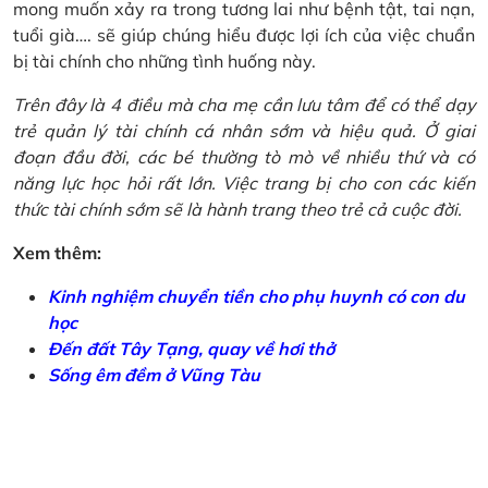
mong muốn xảy ra trong tương lai như bệnh tật, tai nạn,
tuổi già…. sẽ giúp chúng hiểu được lợi ích của việc chuẩn
bị tài chính cho những tình huống này.
Trên đây là 4 điều mà cha mẹ cần lưu tâm để có thể dạy
trẻ quản lý tài chính cá nhân sớm và hiệu quả. Ở giai
đoạn đầu đời, các bé thường tò mò về nhiều thứ và có
năng lực học hỏi rất lớn. Việc trang bị cho con các kiến
thức tài chính sớm sẽ là hành trang theo trẻ cả cuộc đời.
Xem thêm:
Kinh nghiệm chuyển tiền cho phụ huynh có con du
học
Đến đất Tây Tạng, quay về hơi thở
Sống êm đềm ở Vũng Tàu