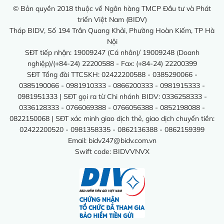
© Bản quyền 2018 thuộc về Ngân hàng TMCP Đầu tư và Phát
triển Việt Nam (BIDV)
Tháp BIDV, Số 194 Trần Quang Khải, Phường Hoàn Kiếm, TP Hà
Nội
SĐT tiếp nhận: 19009247 (Cá nhân)/ 19009248 (Doanh
nghiệp)/(+84-24) 22200588 - Fax: (+84-24) 22200399
SĐT Tổng đài TTCSKH: 02422200588 - 0385290066 -
0385190066 - 0981910333 - 0866200333 - 0981915333 -
0981951333 | SĐT gọi ra từ Chi nhánh BIDV: 0336258333 -
0336128333 - 0766069388 - 0766056388 - 0852198088 -
0822150068 | SĐT xác minh giao dịch thẻ, giao dịch chuyển tiền:
02422200520 - 0981358335 - 0862136388 - 0862159399
Email:
bidv247@bidv.com.vn
Swift code: BIDVVNVX