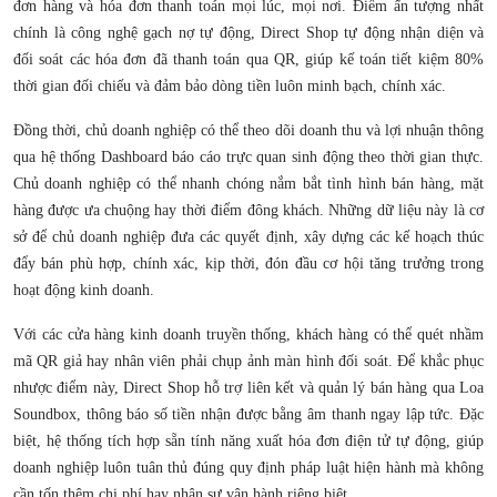
đơn hàng và hóa đơn thanh toán mọi lúc, mọi nơi. Điểm ấn tượng nhất
chính là công nghệ gạch nợ tự động, Direct Shop tự động nhận diện và
đối soát các hóa đơn đã thanh toán qua QR, giúp kế toán tiết kiệm 80%
thời gian đối chiếu và đảm bảo dòng tiền luôn minh bạch, chính xác.
Đồng thời, chủ doanh nghiệp có thể theo dõi doanh thu và lợi nhuận thông
qua hệ thống Dashboard báo cáo trực quan sinh động theo thời gian thực.
Chủ doanh nghiệp có thể nhanh chóng nắm bắt tình hình bán hàng, mặt
hàng được ưa chuộng hay thời điểm đông khách. Những dữ liệu này là cơ
sở để chủ doanh nghiệp đưa các quyết định, xây dựng các kế hoạch thúc
đẩy bán phù hợp, chính xác, kịp thời, đón đầu cơ hội tăng trưởng trong
hoạt động kinh doanh.
Với các cửa hàng kinh doanh truyền thống, khách hàng có thể quét nhầm
mã QR giả hay nhân viên phải chụp ảnh màn hình đối soát. Để khắc phục
nhược điểm này, Direct Shop hỗ trợ liên kết và quản lý bán hàng qua Loa
Soundbox, thông báo số tiền nhận được bằng âm thanh ngay lập tức. Đặc
biệt, hệ thống tích hợp sẵn tính năng xuất hóa đơn điện tử tự động, giúp
doanh nghiệp luôn tuân thủ đúng quy định pháp luật hiện hành mà không
cần tốn thêm chi phí hay nhân sự vận hành riêng biệt.