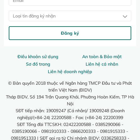
Loại tin đăng ký nhận
Đăng ký
Điều khoản sử dụng
An toàn & Bảo mật
Sơ đồ trang
Liên hệ cá nhân
Liên hệ doanh nghiệp
© Bản quyền 2018 thuộc về Ngân hàng TMCP Đầu tư và Phát
triển Việt Nam (BIDV)
Tháp BIDV, Số 194 Trần Quang Khải, Phường Hoàn Kiếm, TP Hà
Nội
SĐT tiếp nhận: 19009247 (Cá nhân)/ 19009248 (Doanh
nghiệp)/(+84-24) 22200588 - Fax: (+84-24) 22200399
SĐT Tổng đài TTCSKH: 02422200588 - 0385290066 -
0385190066 - 0981910333 - 0866200333 - 0981915333 -
0981951333 | SĐT gọi ra từ Chi nhánh BIDV: 0336258333 -