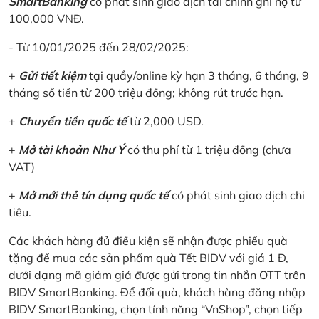
SmartBanking
có phát sinh giao dịch tài chính ghi nợ từ
100,000 VNĐ.
- Từ 10/01/2025 đến 28/02/2025:
+
Gửi tiết kiệm
tại quầy/online kỳ hạn 3 tháng, 6 tháng, 9
tháng số tiền từ 200 triệu đồng; không rút trước hạn.
+
Chuyển tiền quốc tế
từ 2,000 USD.
+
Mở tài khoản Như Ý
có thu phí từ 1 triệu đồng (chưa
VAT)
+
Mở mới thẻ tín dụng quốc tế
có phát sinh giao dịch chi
tiêu.
Các khách hàng đủ điều kiện sẽ nhận được phiếu quà
tặng để mua các sản phẩm quà Tết BIDV với giá 1 Đ,
dưới dạng mã giảm giá được gửi trong tin nhắn OTT trên
BIDV SmartBanking. Để đối quà, khách hàng đăng nhập
BIDV SmartBanking, chọn tính năng “VnShop”, chọn tiếp