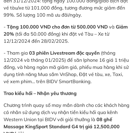
đến 31/12/2024: tặng ngay 100.000 đồng/giao dịch đặt
vé tàu/xe từ 101.000 đồng, tương đương mức giảm đến
99%. Số lượng 100 mã ưu đãi/ngày.
-
Tặng 100.000 VND cho đơn từ 500.000 VND
và
Giảm
20%
(tối đa 50.000 đồng) khi đặt vé Tàu – Xe từ
12/12/2024 đến 28/02/2025.
- Tham gia
03 phiên Livestream độc quyền
(tháng
12/2024 và tháng 01/2025) để săn Iphone 16 giá 1 triệu
đồng, và hàng ngàn mã giảm giá, phiếu mua hàng khi sử
dụng tính năng Mua sắm VnShop, Đặt vé tàu, xe, Taxi,
vé xem phim… trên BIDV SmartBanking.
Trao kiều hối – Nhận yêu thương
Chương trình quay số may mắn dành cho các khách hàng
cá nhân sử dụng dịch vụ nhận tiền kiều hối qua kênh
Western Union tại BIDV với giải thưởng là
08 ghế
Massage KingSport Standard G4 trị giá 12,500,000