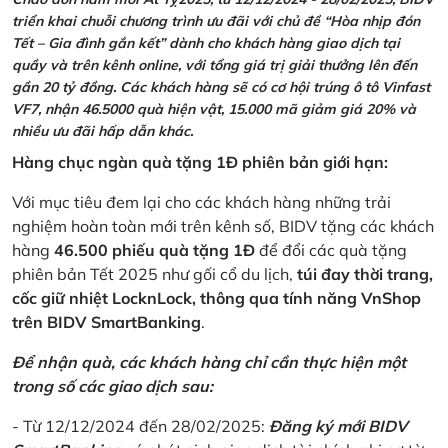
triển khai chuỗi chương trình ưu đãi với chủ đề “Hòa nhịp đón
Tết – Gia đình gắn kết” dành cho khách hàng giao dịch tại
quầy và trên kênh online, với tổng giá trị giải thưởng lên đến
gần 20 tỷ đồng. Các khách hàng sẽ có cơ hội trúng ô tô Vinfast
VF7, nhận 46.5000 quà hiện vật, 15.000 mã giảm giá 20% và
nhiều ưu đãi hấp dẫn khác.
Hàng chục ngàn quà tặng 1Đ phiên bản giới hạn:
Với mục tiêu đem lại cho các khách hàng những trải
nghiệm hoàn toàn mới trên kênh số, BIDV tặng các khách
hàng
46.500 phiếu quà tặng 1Đ
để đổi các quà tặng
phiên bản Tết 2025 như gối cổ du lịch,
túi đay thời trang,
cốc giữ nhiệt LocknLock, thông qua tính năng VnShop
trên BIDV SmartBanking
.
Để nhận quà, các khách hàng chỉ cần thực hiện một
trong số các giao dịch sau:
- Từ 12/12/2024 đến 28/02/2025:
Đăng ký mới BIDV