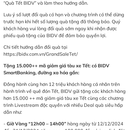
“Quà Tết BIDV” và làm theo hướng dẫn.
Lưu ý số lượt đổi quà có hạn và chương trình có thể dừng
trước hạn khi hết số lượng quà tặng đã thông báo. Quý
khách hàng vui lòng đổi quà sớm ngay khi nhận được
phiếu quà tặng của BIDV để đảm bảo quyền lợi.
Chi tiết hướng dẫn đổi quà tại
https://bidv.com.vn/GrandSaleTet/
Tặng 15.000++ mã giảm giá tàu xe Tết: có BIDV
SmartBanking, đường xa hóa gần:
Đồng hành cùng hơn 12 triệu khách hàng cá nhân trên
hành trình về quê đón Tết, BIDV gửi tặng các khách hàng
hơn 15.000 ++ mã giảm giá tàu xe Tết cùng các chương
trình Livestream độc quyền với nhiều Deal quà siêu hấp
dẫn như:
-
Giờ Vàng “12h00 – 14h00”
hàng ngày từ 12/12/2024