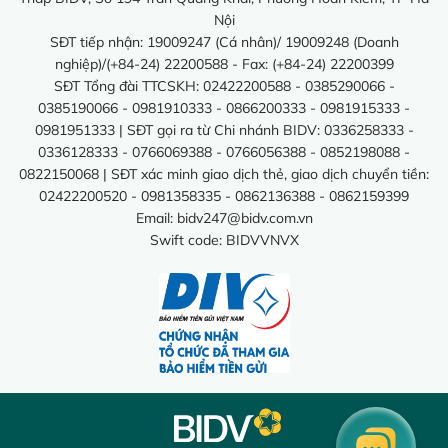
Nội
SĐT tiếp nhận: 19009247 (Cá nhân)/ 19009248 (Doanh
nghiệp)/(+84-24) 22200588 - Fax: (+84-24) 22200399
SĐT Tổng đài TTCSKH: 02422200588 - 0385290066 -
0385190066 - 0981910333 - 0866200333 - 0981915333 -
0981951333 | SĐT gọi ra từ Chi nhánh BIDV: 0336258333 -
0336128333 - 0766069388 - 0766056388 - 0852198088 -
0822150068 | SĐT xác minh giao dịch thẻ, giao dịch chuyển tiền:
02422200520 - 0981358335 - 0862136388 - 0862159399
Email:
bidv247@bidv.com.vn
Swift code: BIDVVNVX