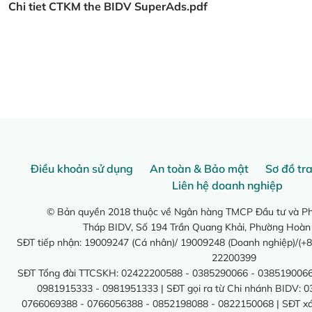
Chi tiet CTKM the BIDV SuperAds.pdf
Điều khoản sử dụng
An toàn & Bảo mật
Sơ đồ tr
Liên hệ doanh nghiệp
© Bản quyền 2018 thuộc về Ngân hàng TMCP Đầu tư và Phá
Tháp BIDV, Số 194 Trần Quang Khải, Phường Hoàn
SĐT tiếp nhận: 19009247 (Cá nhân)/ 19009248 (Doanh nghiệp)/(+8
22200399
SĐT Tổng đài TTCSKH: 02422200588 - 0385290066 - 0385190066
0981915333 - 0981951333 | SĐT gọi ra từ Chi nhánh BIDV: 
0766069388 - 0766056388 - 0852198088 - 0822150068 | SĐT xác 