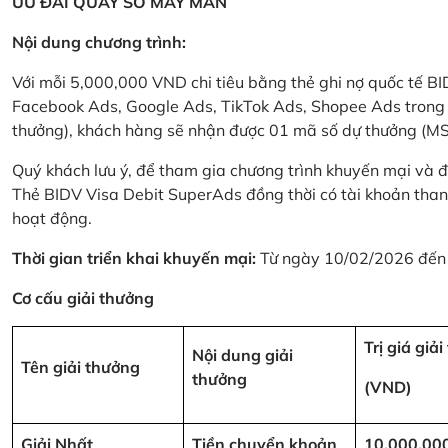
ƯU ĐÃI QUAY SỐ MAY MẮN
Nội dung chương trình:
Với mỗi 5,000,000 VND chi tiêu bằng thẻ ghi nợ quốc tế
Facebook Ads, Google Ads, TikTok Ads, Shopee Ads trong thời
thưởng), khách hàng sẽ nhận được 01 mã số dự thưởng (M
Quý khách lưu ý, để tham gia chương trình khuyến mại và đ
Thẻ BIDV Visa Debit SuperAds đồng thời có tài khoản tha
hoạt động.
Thời gian triển khai khuyến mại:
Từ ngày 10/02/2026 đến
Cơ cấu giải thưởng
Trị giá giả
Nội dung giải
Tên giải thưởng
thưởng
(VND)
Giải Nhất
Tiền chuyển khoản
10,000,00