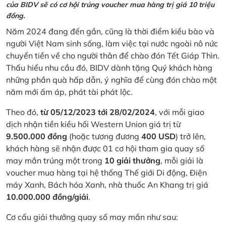
của BIDV sẽ có cơ hội trúng voucher mua hàng trị giá 10 triệu
đồng.
Năm 2024 đang đến gần, cũng là thời điểm kiều bào và
người Việt Nam sinh sống, làm việc tại nước ngoài nô nức
chuyển tiền về cho người thân để chào đón Tết Giáp Thìn.
Thấu hiểu nhu cầu đó, BIDV dành tặng Quý khách hàng
những phần quà hấp dẫn, ý nghĩa để cùng đón chào một
năm mới ấm áp, phát tài phát lộc.
Theo đó,
từ 05/12/2023 tới 28/02/2024
, với mỗi giao
dịch nhận tiền kiều hối Western Union giá trị từ
9.500.000 đồng
(hoặc tương đương
400 USD
) trở lên,
khách hàng sẽ nhận được 01 cơ hội tham gia quay số
may mắn trúng một trong
10 giải thưởng
, mỗi giải là
voucher mua hàng tại hệ thống Thế giới Di động, Điện
máy Xanh, Bách hóa Xanh, nhà thuốc An Khang trị giá
10.000.000 đồng/giải
.
Cơ cấu giải thưởng quay số may mắn như sau: