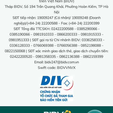
triển Việt Nam (BIDV)
Tháp BIDV, Số 194 Trần Quang Khải, Phường Hoàn Kiếm, TP Hà
Nội
SĐT tiếp nhận: 19009247 (Cá nhân)/ 19009248 (Doanh
nghiệp)/(+84-24) 22200588 - Fax: (+84-24) 22200399
SĐT Tổng đài TTCSKH: 02422200588 - 0385290066 -
0385190066 - 0981910333 - 0866200333 - 0981915333 -
0981951333 | SĐT gọi ra từ Chi nhánh BIDV: 0336258333 -
0336128333 - 0766069388 - 0766056388 - 0852198088 -
0822150068 | SĐT xác minh giao dịch thẻ, giao dịch chuyển tiền:
02422200520 - 0981358335 - 0862136388 - 0862159399
Email:
bidv247@bidv.com.vn
Swift code: BIDVVNVX